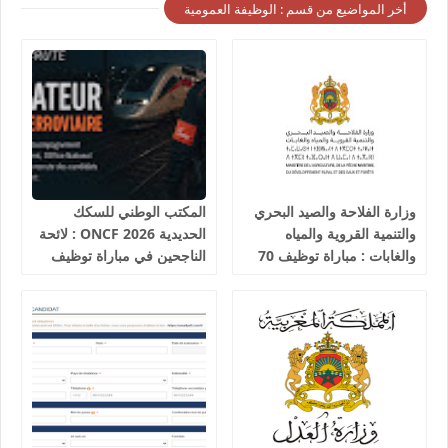
أخر المواضيع من قسم : الوظيفة العمومية
وزارة الفلاحة والصيد البحري
المكتب الوطني للسكك
والتنمية القروية والمياه
الحديدية 2026 ONCF : لائحة
والغابات : مباراة توظيف 70
الناجحين في مباراة توظيف
تقني من الدرجة الثالثة آخر
25 عون شرطة السكك
أجل 19 غشت 2026
الحديدية