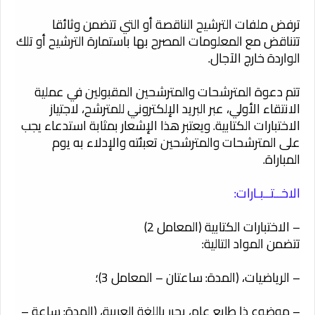
ترفض ملفات الترشيح الناقصة أو التي تتضمن وثائقا
تتناقض مع المعلومات المصرح بها باستمارة الترشيح أو تلك
الواردة خارج الآجال.
تتم دعوة المترشحات والمترشحين المقبولين في عملية
الانتقاء الأولي، عبر البريد الإلكتروني للمترشح، لاجتياز
الاختبارات الكتابية. ويعتبر هذا الإشعار بمثابة استدعاء يجب
على المترشحات والمترشحين تعبئته والإدلاء به يوم
المباراة.
الاخــتــبـارات:
– الاختبارات الكتابية (المعامل 2)
تتضمن المواد التالية:
– الرياضيات، (المدة: ساعتان – المعامل 3)؛
– موضوع ذا طابع عام، يحرر باللغة العربية، (المدة: ساعة –