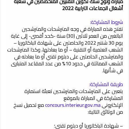
مباراة ولوج سلك تكوين التقنيين المتخصصين في شعبة
أشغال الجماعات الترابية 2022
شروط المشاركة:
تفتح هذه المباراة في وجه المترشحات والمترشحين
البالغين من العمر ثلاثين (30) سنة -كحد أقصى- إلى غاية
يوم 30 شتنبر 2022 والحاصلين على شهادة الباكالوريا –
الشعب العلمية أو التقنية – أو ما يعادلها، وكذا المترشحات
والمترشحين الحاصلين على دبلوم تقني أو ما يعادله في
الشعب المماثلة في حدود 10% من عدد المقاعد المتبارى
في شأنها.
طريقة المشاركة:
يتعين على المترشحات والمترشحين تعبئة استمارة
المشاركة في المباراة بالموقع
الإلكتروني
concours.interieur.gov.ma
مع تحميل نسخ
من الوثائق التالية:
– شهادة الباكالوريا أو دبلوم تقني؛