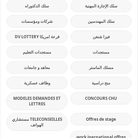
سلك الإجازة المهنية
سلك الدكتوراه
سلك المهندسين
شركات ومؤسسات
فيزا شنغن
قرعة امريكا DV LOTTERY
مستجدات
مستجدات التعليم
مسلك الماستر
معاهد و جامعات
منح دراسية
وظائف عسكرية
MODELES DEMANDES ET
CONCOURS CHU
LETTRES
Offres de stage
TELECONSEILLES مستشاري
الهواتف
work inernational offres