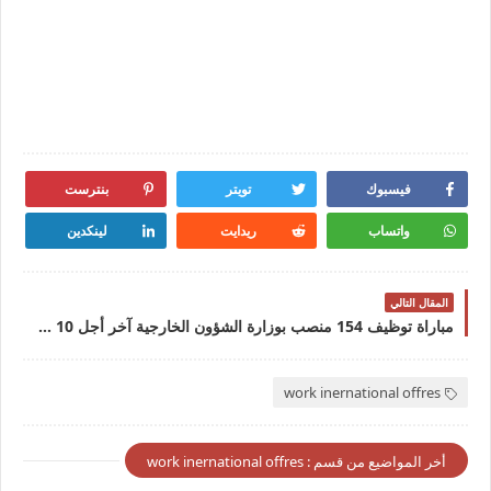
فيسبوك
تويتر
بنترست
واتساب
ريدايت
لينكدين
المقال التالي
مباراة توظيف 154 منصب بوزارة الشؤون الخارجية آخر أجل 10 غشت 2026
work inernational offres
أخر المواضيع من قسم : work inernational offres