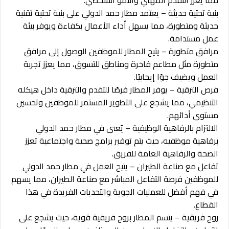
بنية تحتية حديثة – يعتمد مطار حمد الدولي على بنية تحتية تقنية
حديثة ومتطورة، مما يسهل أداء الأعمال بكفاءة ويوفر بيئة
عمل مستدامة.
مرافق متطورة – يتيح المطار للموظفين الوصول إلى مرافق
متطورة مثل مطاعم فاخرة ومناطق للتسوق، مما يعزز تجربة
العمل ويضيف جوًا إيجابيًا.
فرص الترقية – يوفر المطار فرصًا للتقدم والترقية داخل هيكله
التنظيمي، مما يشجع على التطوير المستمر للموظفين وتحسين
مستوى أدائهم.
الالتزام بالرفاهية الوظيفية – يُعنى في مطار حمد الدولي
برفاهية موظفيه، حيث يتم توفير برامج صحية واجتماعية تعزز
الصحة والرفاهية العامة للفريق.
تفاعل مع صناعة الطيران – يتيح العمل في مطار حمد الدولي
للموظفين فرصة التفاعل المباشر مع صناعة الطيران، مما يسهم
في فهم أفضل للعمليات الجوية والتحديات الفريدة في هذا
القطاع.
روح فريقية – يتسم المطار بروح فريقية قوية، حيث يشجع على