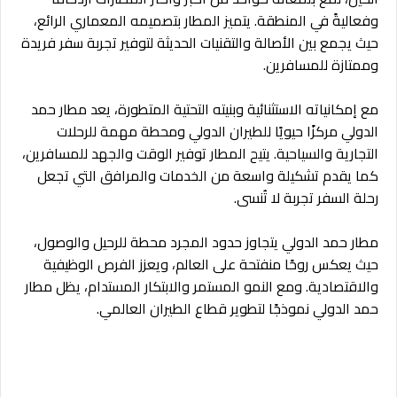
وفعاليةً في المنطقة. يتميز المطار بتصميمه المعماري الرائع،
حيث يجمع بين الأصالة والتقنيات الحديثة لتوفير تجربة سفر فريدة
وممتازة للمسافرين.
مع إمكانياته الاستثنائية وبنيته التحتية المتطورة، يعد مطار حمد
الدولي مركزًا حيويًا للطيران الدولي ومحطة مهمة للرحلات
التجارية والسياحية. يتيح المطار توفير الوقت والجهد للمسافرين،
كما يقدم تشكيلة واسعة من الخدمات والمرافق التي تجعل
رحلة السفر تجربة لا تُنسى.
مطار حمد الدولي يتجاوز حدود المجرد محطة للرحيل والوصول،
حيث يعكس روحًا منفتحة على العالم، ويعزز الفرص الوظيفية
والاقتصادية. ومع النمو المستمر والابتكار المستدام، يظل مطار
حمد الدولي نموذجًا لتطوير قطاع الطيران العالمي.