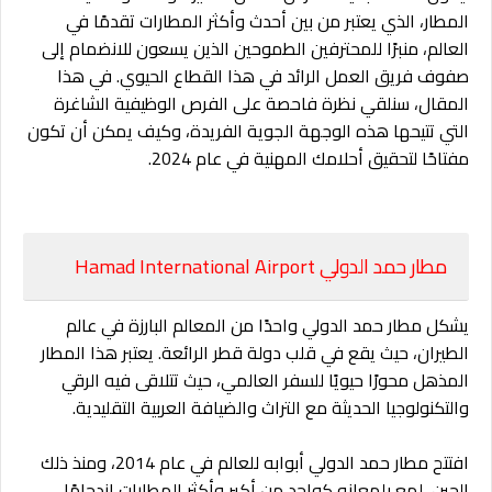
المطار، الذي يعتبر من بين أحدث وأكثر المطارات تقدمًا في
العالم، منبرًا للمحترفين الطموحين الذين يسعون للانضمام إلى
صفوف فريق العمل الرائد في هذا القطاع الحيوي. في هذا
المقال، سنلقي نظرة فاحصة على الفرص الوظيفية الشاغرة
التي تتيحها هذه الوجهة الجوية الفريدة، وكيف يمكن أن تكون
مفتاحًا لتحقيق أحلامك المهنية في عام 2024.
مطار حمد الدولي Hamad International Airport
يشكل مطار حمد الدولي واحدًا من المعالم البارزة في عالم
الطيران، حيث يقع في قلب دولة قطر الرائعة. يعتبر هذا المطار
المذهل محورًا حيويًا للسفر العالمي، حيث تتلاقى فيه الرقي
والتكنولوجيا الحديثة مع التراث والضيافة العربية التقليدية.
افتتح مطار حمد الدولي أبوابه للعالم في عام 2014، ومنذ ذلك
الحين، لمع بلمعانه كواحد من أكبر وأكثر المطارات ازدحامًا