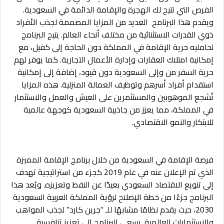
الفرص التي تتيح لك الهجرة والإقامة الدائمة في السعودية.
ويقدم هذا البرنامج العديد من المزايا المصممة لجذب الأفراد
ذوي القدرات الاستثنائية من مختلف أنحاء العالم. يتيح البرنامج
لحامليه حرية الإقامة في المملكة دون الحاجة إلى كفيل، مع
إمكانية امتلاك العقارات وإدارة الأعمال التجارية. كما يوفر لهم
حرية السفر من وإلى السعودية دون قيود، إضافة إلى إمكانية
استقدام أفراد أسرهم وتوظيف العمالة المنزلية. هذه المزايا
تُشجع الموهوبين والمستثمرين على العيش والعمل والاستثمار
في المملكة، مما يعزز من جاذبية السعودية كوجهة عالمية
للابتكار والنمو الاقتصادي.
فرصة الإقامة في السعودية من خلال برنامج الإقامة المميزة
الذي تم الإعلان عنه في عام 2019 كجزء من استراتيجية تهدف
إلى تنويع الاقتصاد السعودي بعيدًا عن النفط وتعزيزه. ويُعد هذا
البرنامج جزءًا من خطة الإصلاح لرؤية المملكة العربية السعودية
2030، حيث يقدم نظامًا مشابهًا للـ “جرين كارد” لجذب المواهب
والاستثمارات العالمية. يسعى البرنامج إلى تعزيز تنافسية