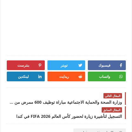
فيسبوك
تويتر
بنترست
واتساب
ريدايت
لينكدين
المقال التالي
وزارة الصحة والحماية الاجتماعية مباراة توظيف 600 ممرض من الدرجة الأولى بالمديرية الجهوية للصحة لجهة درعة تافيلالت آخر أجل 23 يونيو 2026
المقال السابق
التسجيل لتأشيرة زيارة لحضور كأس العالم FIFA 2026 في كندا