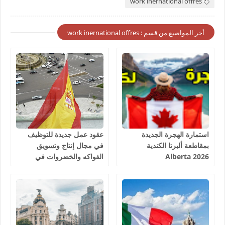
work inernational offres
أخر المواضيع من قسم : work inernational offres
استمارة الهجرة الجديدة
عقود عمل جديدة للتوظيف
بمقاطعة ألبرتا الكندية
في مجال إنتاج وتسويق
Alberta 2026
الفواكه والخضروات في
إسبانيا 2026