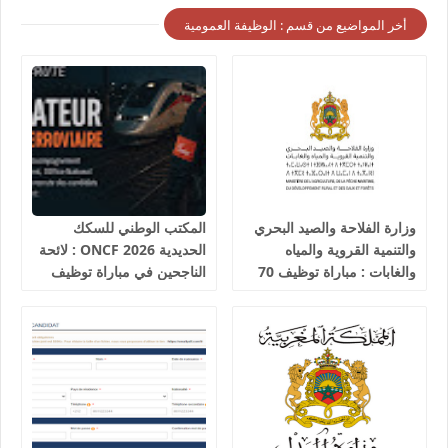
أخر المواضيع من قسم : الوظيفة العمومية
وزارة الفلاحة والصيد البحري
المكتب الوطني للسكك
والتنمية القروية والمياه
الحديدية 2026 ONCF : لائحة
والغابات : مباراة توظيف 70
الناجحين في مباراة توظيف
تقني من الدرجة الثالثة آخر
25 عون شرطة السكك
أجل 19 غشت 2026
الحديدية