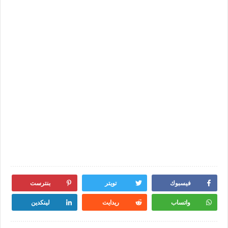
فيسبوك
تويتر
بنترست
واتساب
ريدايت
لينكدين