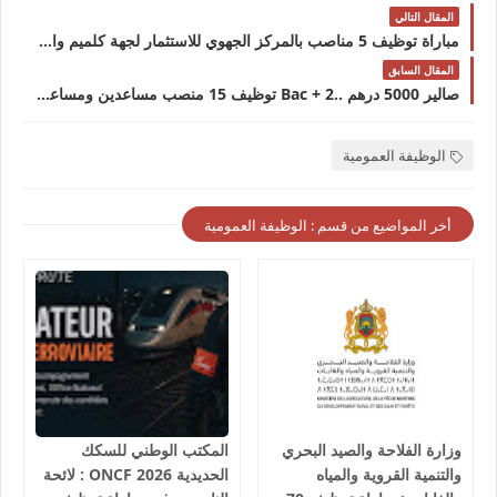
المقال التالي
مباراة توظيف 5 مناصب بالمركز الجهوي للاستثمار لجهة كلميم واد نون آخر أجل 22 ماي 2022مباراة توظيف 5 مناصب بالمركز الجهوي للاستثمار لجهة كلميم واد نون آخر أجل 22 ماي 2022
المقال السابق
صالير 5000 درهم ..Bac + 2 توظيف 15 منصب مساعدين ومساعدات في تسيير مطاعم الوجبات السريعة FAST-FOOD صالير 5000 درهم .. توظيف 15 منصب مساعدين ومساعدات في تسيير مطاعم الوجبات السريعة FAST-FOOD
الوظيفة العمومية
أخر المواضيع من قسم : الوظيفة العمومية
وزارة الفلاحة والصيد البحري
المكتب الوطني للسكك
والتنمية القروية والمياه
الحديدية 2026 ONCF : لائحة