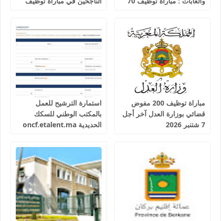
والغابات : مباراة توظيف 70
الناجحين في مباراة توظيف
تقني من الدرجة الثالثة آخر
25 عون شرطة السكك
أجل 19 غشت 2026
الحديدية
مباراة توظيف 200 مفوض
استمارة الترشيح للعمل
قضائي بوزارة العدل آخر أجل
بالمكتب الوطني للسكك
7 شتنبر 2026
الحديدية oncf.etalent.ma