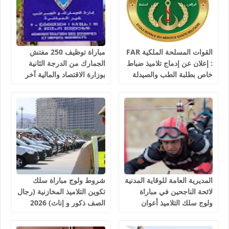
القوات المسلحة الملكية FAR
مباراة توظيف 250 مفتش
: إعلان عن إدماج تلاميذ ضباط
الجمارك من الدرجة الثانية
خاص بطلبة الطب والصيدلة
بوزارة الاقتصاد والمالية آخر
وطب الأسنان والبيطرة، آخر
أجل 10 غشت 2026
أجل هو 30 غشت 2026
المديرية العامة للوقاية المدنية
شروط ولوج مباراة سلك
لائحة الناجحين في مباراة
تكوين التلاميذ المخازنية (رجال
ولوج سلك التلاميذ أعوان
الصف ذكور و إناث) 2026
الإغاثة 1081 منصب 2026