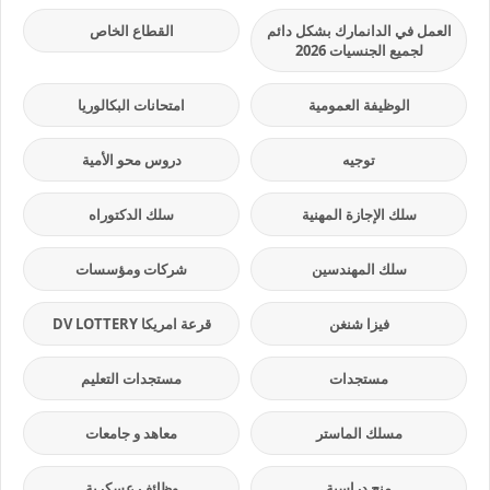
العمل في الدانمارك بشكل دائم
القطاع الخاص
لجميع الجنسيات 2026
الوظيفة العمومية
امتحانات البكالوريا
توجيه
دروس محو الأمية
سلك الإجازة المهنية
سلك الدكتوراه
سلك المهندسين
شركات ومؤسسات
فيزا شنغن
قرعة امريكا DV LOTTERY
مستجدات
مستجدات التعليم
مسلك الماستر
معاهد و جامعات
منح دراسية
وظائف عسكرية