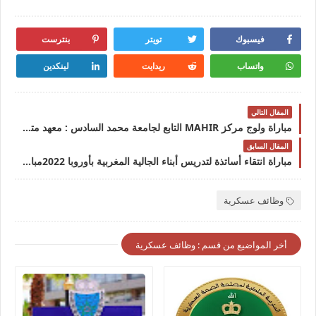
فيسبوك
تويتر
بنترست
واتساب
ريدايت
لينكدين
المقال التالي
مباراة ولوج مركز MAHIR التابع لجامعة محمد السادس : معهد متخصص في التنمية البشرية، التعليم، الشباب والثقافة.
المقال السابق
مباراة انتقاء أساتذة لتدريس أبناء الجالية المغربية بأوروبا 2022مباراة انتقاء أساتذة لتدريس أبناء الجالية المغربية بأوروبا 2022
وظائف عسكرية
أخر المواضيع من قسم : وظائف عسكرية