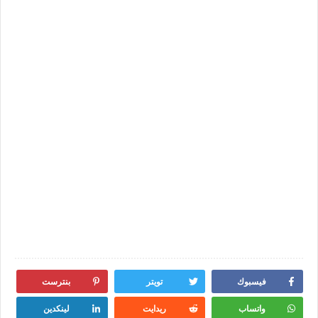
فيسبوك
تويتر
بنترست
واتساب
ريدايت
لينكدين