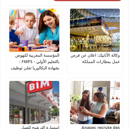
وكالة الأنابيك: اعلان عن فرص
المؤسسة المغربية للنهوض
عمل بمطارات المملكة
بالتعليم الأولي - FMPS :
بشهادة البكالوريا تعلن توظيف
مربيين ومربيات للتعليم الاولي
بمختلف جهات و أقاليم
المملكة 2026
Anapec recrute des
استمارة الترشيح للعمل