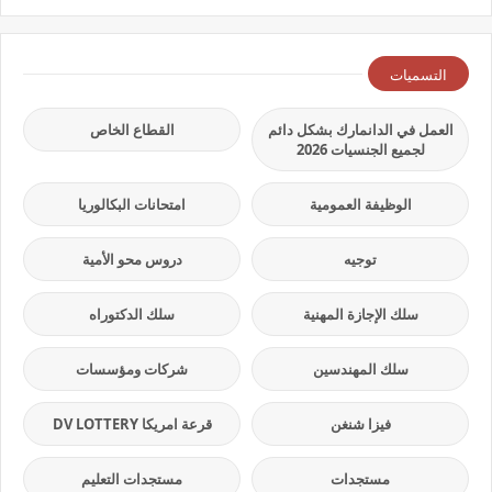
التسميات
العمل في الدانمارك بشكل دائم
القطاع الخاص
لجميع الجنسيات 2026
الوظيفة العمومية
امتحانات البكالوريا
توجيه
دروس محو الأمية
سلك الإجازة المهنية
سلك الدكتوراه
سلك المهندسين
شركات ومؤسسات
فيزا شنغن
قرعة امريكا DV LOTTERY
مستجدات
مستجدات التعليم