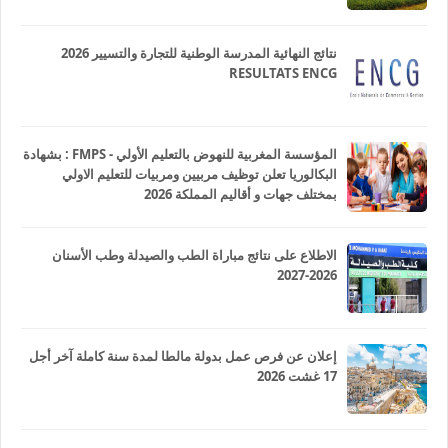
نتائج النهائية المدرسة الوطنية للتجارة والتسيير 2026
RESULTATS ENCG
المؤسسة المغربية للنهوض بالتعليم الأولي - FMPS : بشهادة
البكالوريا تعلن توظيف مربيين ومربيات للتعليم الاولي
بمختلف جهات و أقاليم المملكة 2026
الاطلاع على نتائج مباراة الطب والصيدلة وطب الأسنان
2026-2027
إعلان عن فرص عمل بدولة مالطا لمدة سنة كاملة آخر أجل
17 غشت 2026