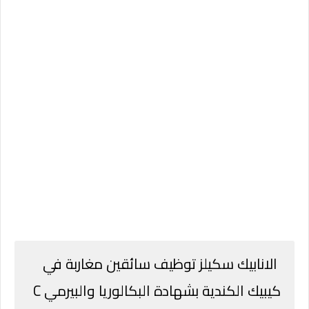
الانابيك سكيلز توظيف سائقين مغاربة في
كيبيك الكندية بشهادة البكالوريا والبيرمي C