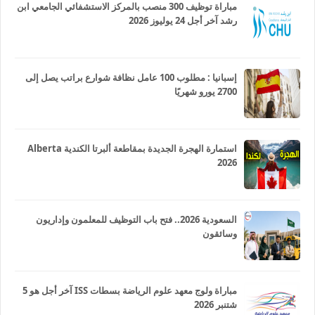
مباراة توظيف 300 منصب بالمركز الاستشفائي الجامعي ابن
رشد آخر أجل 24 يوليوز 2026
إسبانيا : مطلوب 100 عامل نظافة شوارع براتب يصل إلى
2700 يورو شهريًا
استمارة الهجرة الجديدة بمقاطعة ألبرتا الكندية Alberta
2026
السعودية 2026.. فتح باب التوظيف للمعلمون وإداريون
وسائقون
مباراة ولوج معهد علوم الرياضة بسطات ISS آخر أجل هو 5
شتنبر 2026