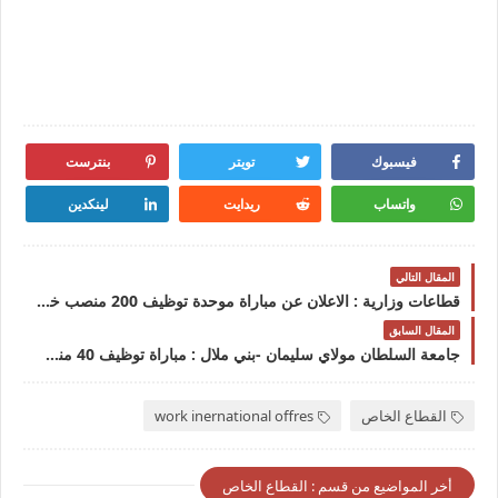
فيسبوك
تويتر
بنترست
واتساب
ريدايت
لينكدين
المقال التالي
قطاعات وزارية : الاعلان عن مباراة موحدة توظيف 200 منصب خاصة بالأشخاص في وضعية إعاقة في جميع التخصصات آخر أجل 12 شتنبر 2022
المقال السابق
جامعة السلطان مولاي سليمان -بني ملال : مباراة توظيف 40 منصب في مختلف الدرجات ، آخر أجل هو 26 غشت 2022
القطاع الخاص
work inernational offres
أخر المواضيع من قسم : القطاع الخاص