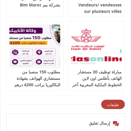
Vendeurs/ vendeuses
بشركة بيم Bim Maroc
sur plusieurs villes
salaires 3300 dhs.
مباراة توظيف 30 مستشار
مطلوب 150 منصبا من
الهاتف بأطلس اون لاين
مستشاري الهواتف بشهادة
الخطوط الملكية المغربية آخر
البكالوريا براتب 4200 درهم
أجل 9 يوليوز 2026
شهريا
تعليقات
إرسال تعليق