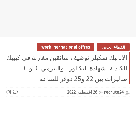
القطاع الخاص
work inernational offres
الانابيك سكيلز توظيف سائقين مغاربة في كيبيك
الكندية بشهادة البكالوريا والبيرمي C او EC
صاليرات بين 22 و25 دولار للساعة
(0)
recrute24
26 أغسطس 2022