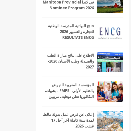
في كندا Manitoba Provincial
Nominee Program 2026
نتائج النهائية المدرسة الوطنية
للتجارة والتسيير 2026
RESULTATS ENCG
الاطلاع على نتائج مباراة الطب
والصيدلة وطب الأسنان 2026-
2027
المؤسسة المغربية للنهوض
بالتعليم الأولي - FMPS : بشهادة
البكالوريا تعلن توظيف مربيين
ومربيات للتعليم الاولي بمختلف
جهات و أقاليم المملكة 2026
إعلان عن فرص عمل بدولة مالطا
لمدة سنة كاملة آخر أجل 17
غشت 2026