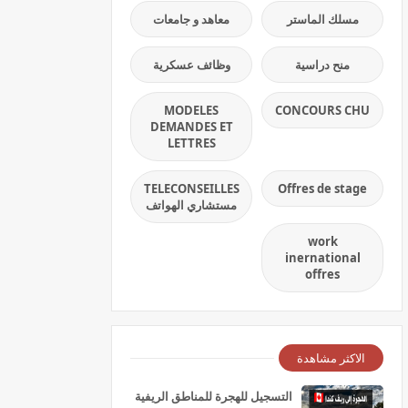
مسلك الماستر
معاهد و جامعات
منح دراسية
وظائف عسكرية
MODELES
CONCOURS CHU
DEMANDES ET
LETTRES
TELECONSEILLES
Offres de stage
مستشاري الهواتف
work
inernational
offres
الاكثر مشاهدة
التسجيل للهجرة للمناطق الريفية