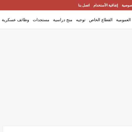
صوصية
إتفاقية الأستخدام
اتصل بنا
العمومية
القطاع الخاص
توجيه
منح دراسية
مستجدات
وظائف عسكرية