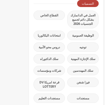
التسميات
العمل في الدانمارك
القطاع الخاص
بشكل دائم لجميع
الجنسيات 2026
الوظيفة العمومية
امتحانات البكالوريا
توجيه
دروس محو الأمية
سلك الإجازة المهنية
سلك الدكتوراه
سلك المهندسين
شركات ومؤسسات
فيزا شنغن
قرعة امريكا DV
LOTTERY
مستجدات
مستجدات التعليم