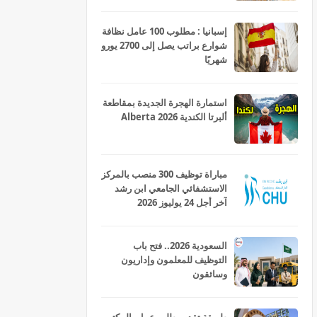
إسبانيا : مطلوب 100 عامل نظافة
شوارع براتب يصل إلى 2700 يورو
شهريًا
استمارة الهجرة الجديدة بمقاطعة
ألبرتا الكندية Alberta 2026
مباراة توظيف 300 منصب بالمركز
الاستشفائي الجامعي ابن رشد
آخر أجل 24 يوليوز 2026
السعودية 2026.. فتح باب
التوظيف للمعلمون وإداريون
وسائقون