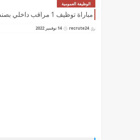
الوظيفة العمومية
مباراة توظيف 1 مراقب داخلي بصندوق الإيداع والتدبير CDG آخر أجل 28 نونبر 2022
recrute24
14 نوفمبر 2022