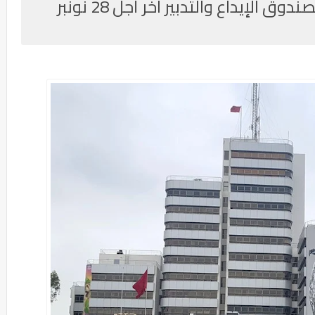
مباراة توظيف 1 مراقب داخلي بصندوق الإيداع والتدبير آخر أجل 28 نونبر