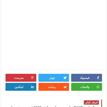
فيسبوك
تويتر
بنترست
واتساب
ريدايت
لينكدين
المقال التالي