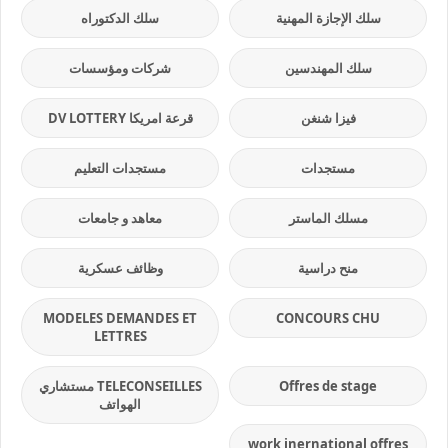
سلك الإجازة المهنية
سلك الدكتوراه
سلك المهندسين
شركات ومؤسسات
فيزا شنغن
قرعة امريكا DV LOTTERY
مستجدات
مستجدات التعليم
مسلك الماستر
معاهد و جامعات
منح دراسية
وظائف عسكرية
MODELES DEMANDES ET
CONCOURS CHU
LETTRES
Offres de stage
TELECONSEILLES مستشاري
الهواتف
work inernational offres