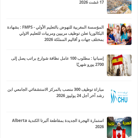
17 غشت 2026
المؤسسة المغربية للنهوض بالتعليم الأولي - FMPS : بشهادة
البكالوريا تعلن توظيف مربيين ومربيات للتعليم الاولي
بمختلف جهات و أقاليم المملكة 2026
إسبانيا : مطلوب 100 عامل نظافة شوارع براتب يصل إلى
2700 يورو شهريًا
مباراة توظيف 300 منصب بالمركز الاستشفائي الجامعي ابن
رشد آخر أجل 24 يوليوز 2026
استمارة الهجرة الجديدة بمقاطعة ألبرتا الكندية Alberta
2026