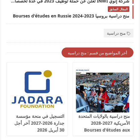
شركة إنوي INWI تعلن عن حملة توظيف 2023 في عدة تخصصات 34 منصب
المقال السابق
منح دراسية بروسيا 2023-2024 Bourses d'études en Russie
منح دراسية
أخر المواضيع من قسم : منح دراسية
منح دراسية بالولايات المتحدة
التسجيل في منحة مؤسسة
الأمريكية 2027-2028
جدارة 2026-2027 آخر أجل
Bourses d'études aux
30 أبريل 2026
États-Unis d'Amérique