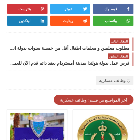
فيسبوك
تويتر
بنترست
واتساب
ريدايت
لينكدين
المقال التالي
مطلوب معلمين و معلمات اطفال أقل من خمسة سنوات بدولة انجلترا مدة العقد ثلاثة سنوات
المقال السابق
فرص عمل بدولة هولندا بمدينة أمستردام بعقد دائم قدم الآن للعمل 2024
وظائف عسكرية
أخر المواضيع من قسم : وظائف عسكرية