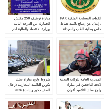
القوات المسلحة الملكية FAR
مباراة توظيف 250 مفتش
: إعلان عن إدماج تلاميذ ضباط
الجمارك من الدرجة الثانية
خاص بطلبة الطب والصيدلة
بوزارة الاقتصاد والمالية آخر
وطب الأسنان والبيطرة، آخر
أجل 10 غشت 2026
أجل هو 30 غشت 2026
المديرية العامة للوقاية المدنية
شروط ولوج مباراة سلك
لائحة الناجحين في مباراة
تكوين التلاميذ المخازنية (رجال
ولوج سلك التلاميذ أعوان
الصف ذكور و إناث) 2026
الإغاثة 1081 منصب 2026