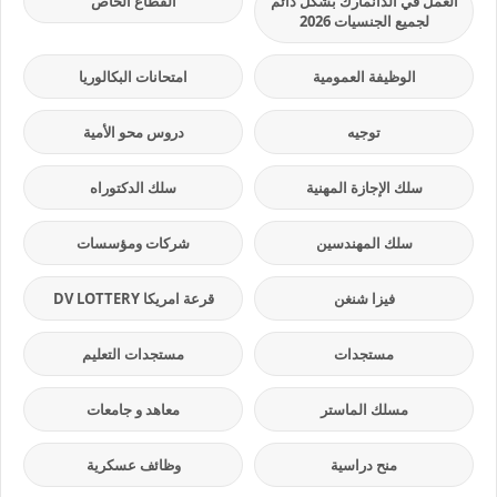
العمل في الدانمارك بشكل دائم
القطاع الخاص
لجميع الجنسيات 2026
الوظيفة العمومية
امتحانات البكالوريا
توجيه
دروس محو الأمية
سلك الإجازة المهنية
سلك الدكتوراه
سلك المهندسين
شركات ومؤسسات
فيزا شنغن
قرعة امريكا DV LOTTERY
مستجدات
مستجدات التعليم
مسلك الماستر
معاهد و جامعات
منح دراسية
وظائف عسكرية