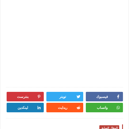
فيسبوك
تويتر
بنترست
واتساب
ريدايت
لينكدين
المقال السابق