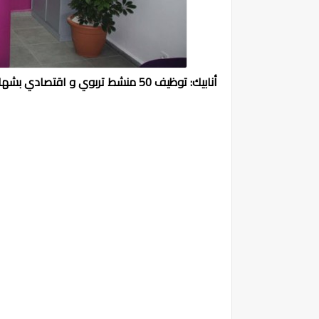
أنابيك: توظيف 50 منشط تربوي و اقتصادي بشهادة البكالوريا و راتب 3000 درهم شهريا