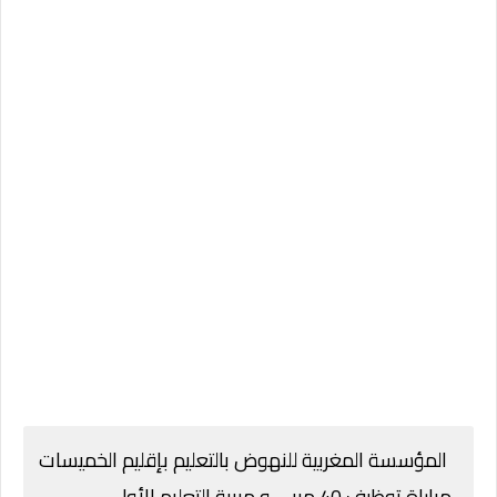
المؤسسة المغربية للنهوض بالتعليم بإقليم الخميسات
مباراة توظيف 40 مربي و مربية التعليم الأولي