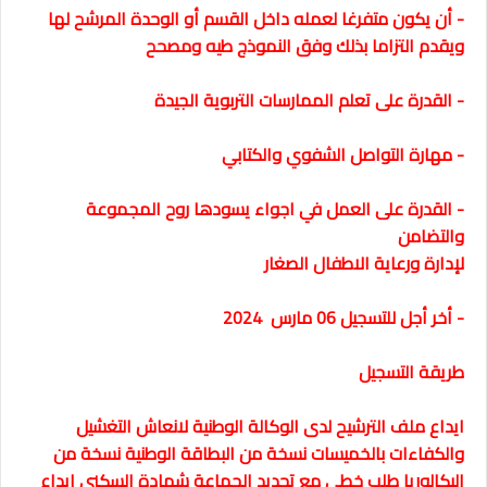
- أن يكون متفرغا لعمله داخل القسم أو الوحدة المرشح لها
ويقدم التزاما بذلك وفق النموذج طيه ومصحح
- القدرة على تعلم الممارسات التربوية الجيدة
- مهارة التواصل الشفوي والكتابي
- القدرة على العمل في اجواء يسودها روح المجموعة
والتضامن
لإدارة ورعاية الاطفال الصغار
- أخر أجل للتسجيل
06 مارس 2024
طريقة التسجيل
ايداع ملف الترشيح لدى الوكالة الوطنية لانعاش التغشيل
والكفاءات بالخميسات نسخة من البطاقة الوطنية نسخة من
البكالوريا طلب خطي مع تحديد الجماعة شهادة السكنى ايداع