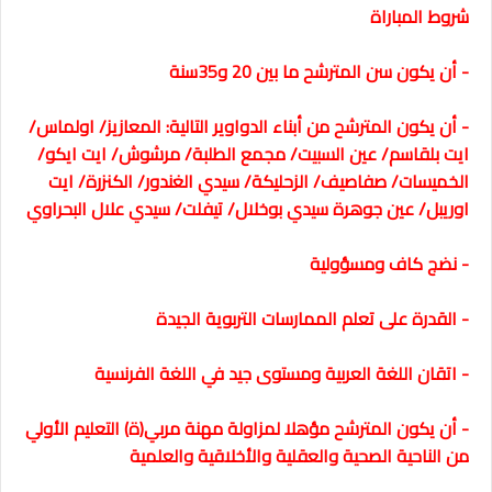
شروط المباراة
- أن يكون سن المترشح ما بين 20 و35سنة
- أن يكون المترشح من أبناء الدواوير التالية:
المعازيز/ اولماس/
ايت بلقاسم/ عين السبيت/ مجمع الطلبة/ مرشوش/ ايت ايكو/
الخميسات/ صفاصيف/ الزحليكة/ سيدي الغندور/ الكنزرة/ ايت
اوريبل/ عين جوهرة سيدي بوخلال/ تيفلت/ سيدي علال البحراوي
- نضج كاف ومسؤولية
- القدرة على تعلم الممارسات التربوية الجيدة
- اتقان اللغة العربية ومستوى جيد في اللغة الفرنسية
- أن يكون المترشح مؤهلا لمزاولة مهنة مربي(ة) التعليم الأولي
من الناحية الصحية والعقلية والأخلاقية والعلمية