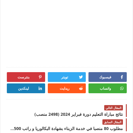
فيسبوك
تويتر
بنترست
واتساب
ريدايت
لينكدين
المقال التالي
نتائج مباراة التعليم دورة فبراير 2024 (2498 منصب)
المقال السابق
مطلوب 80 منصبا في خدمة الزبناء بشهادة البكالوريا و راتب 4500 درهم شهريا