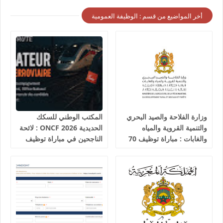
أخر المواضيع من قسم : الوظيفة العمومية
وزارة الفلاحة والصيد البحري
المكتب الوطني للسكك
والتنمية القروية والمياه
الحديدية 2026 ONCF : لائحة
والغابات : مباراة توظيف 70
الناجحين في مباراة توظيف
تقني من الدرجة الثالثة آخر
25 عون شرطة السكك
أجل 19 غشت 2026
الحديدية