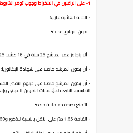
1- على الراغبين في الانخراط وجوب توفر الشروط التالية:
- الحالة العائلية عازب؛
- بدون سوابق عدلية؛
-
ألا يتجاوز عمر المرشح
25 سنة في 16 غشت 2025
- أن يكون المرشح حاصلا على شهادة البكالوريا؛
- أن يكون المرشح حاصلا على دبلوم التقني الم
التطبيقية التابعة لمؤسسات التكوين المهني وإ
- التمتع بصحة جسمانية جيدة؛
- القامة 1.65 متر على الأقل بالنسبة للذكور و1.60 متر على الأقل بالنسبة للإناث؛
- أن يتم قبوله من طرف لجنة الانتقاء الأولي.