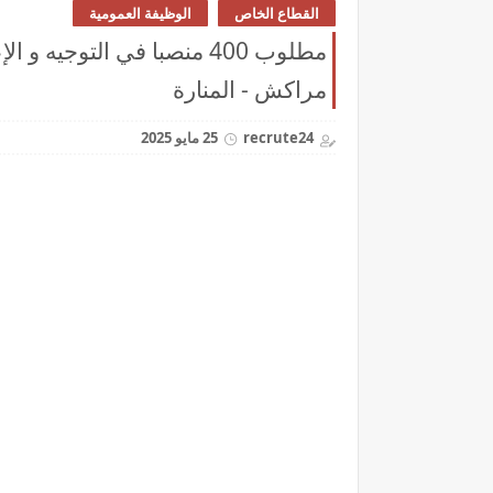
القطاع الخاص
الوظيفة العمومية
مطلوب 400 منصبا في التوجي
مراكش - المنارة
recrute24
25 مايو 2025