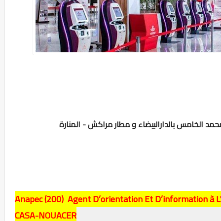
Anapec
(200) Agent D’orientation Et D’information à 
CASA-NOUACER