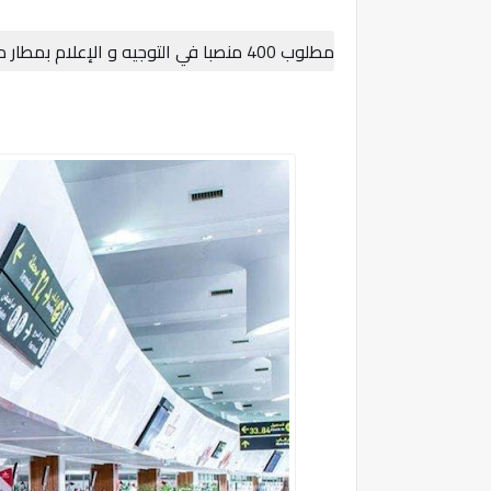
مطلوب 400 منصبا في التوجيه و الإعلام بمطار محمد الخامس بالدارالبيضاء و مطار مراكش - المنارة