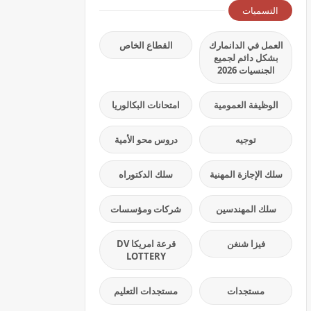
التسميات
العمل في الدانمارك
القطاع الخاص
بشكل دائم لجميع
الجنسيات 2026
الوظيفة العمومية
امتحانات البكالوريا
توجيه
دروس محو الأمية
سلك الإجازة المهنية
سلك الدكتوراه
سلك المهندسين
شركات ومؤسسات
فيزا شنغن
قرعة امريكا DV
LOTTERY
مستجدات
مستجدات التعليم