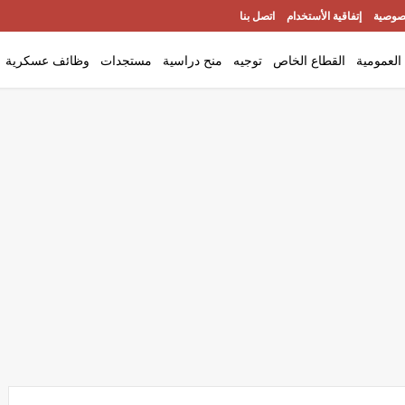
صوصية
إتفاقية الأستخدام
اتصل بنا
العمومية
القطاع الخاص
توجيه
منح دراسية
مستجدات
وظائف عسكرية