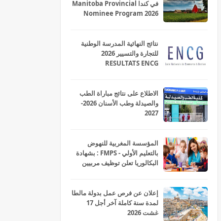
في كندا Manitoba Provincial
Nominee Program 2026
نتائج النهائية المدرسة الوطنية
للتجارة والتسيير 2026
RESULTATS ENCG
الاطلاع على نتائج مباراة الطب
والصيدلة وطب الأسنان 2026-
2027
المؤسسة المغربية للنهوض
بالتعليم الأولي - FMPS : بشهادة
البكالوريا تعلن توظيف مربيين
ومربيات للتعليم الاولي بمختلف
جهات و أقاليم المملكة 2026
إعلان عن فرص عمل بدولة مالطا
لمدة سنة كاملة آخر أجل 17
غشت 2026