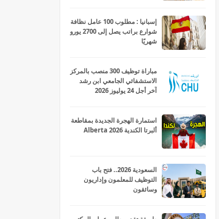
إسبانيا : مطلوب 100 عامل نظافة
شوارع براتب يصل إلى 2700 يورو
شهريًا
مباراة توظيف 300 منصب بالمركز
الاستشفائي الجامعي ابن رشد
آخر أجل 24 يوليوز 2026
استمارة الهجرة الجديدة بمقاطعة
ألبرتا الكندية Alberta 2026
السعودية 2026.. فتح باب
التوظيف للمعلمون وإداريون
وسائقون