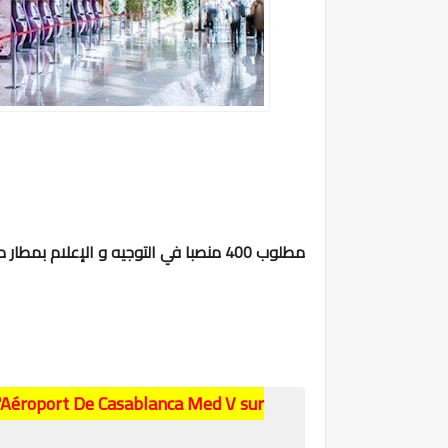
مطلوب 400 منصبا في التوجيه و الإعلام بمطار محمد الخامس بالدارالبيضاء و مطار مراكش - المنارة
L'Aéroport De Casablanca Med V sur