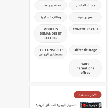
مسلك الماستر
معاهد و جامعات
منح دراسية
وظائف عسكرية
MODELES
CONCOURS CHU
DEMANDES ET
LETTRES
TELECONSEILLES
Offres de stage
مستشاري الهواتف
work
inernational
offres
الاكثر مشاهدة
التسجيل للهجرة للمناطق الريفية