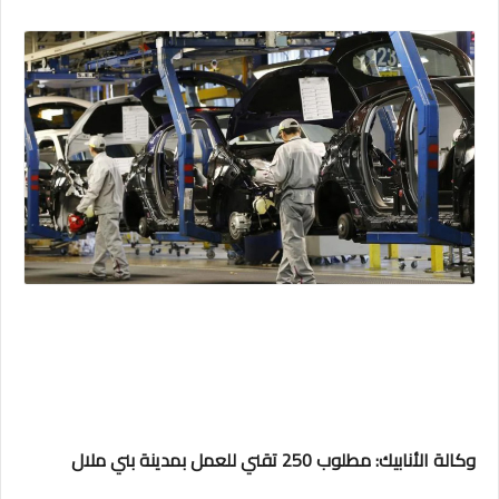
وكالة الأنابيك: مطلوب 250 تقني للعمل بمدينة بني ملال