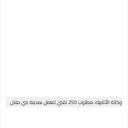
وكالة الأنابيك: مطلوب 250 تقني للعمل بمدينة بني ملال