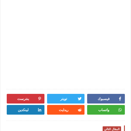
فيسبوك
تويتر
بنترست
واتساب
ريدايت
لينكدين
المقال التالي