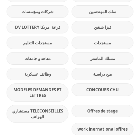
سلك المهندسين
شركات ومؤسسات
فيزا شنغن
قرعة امريكا DV LOTTERY
مستجدات
مستجدات التعليم
مسلك الماستر
معاهد و جامعات
منح دراسية
وظائف عسكرية
MODELES DEMANDES ET
CONCOURS CHU
LETTRES
Offres de stage
TELECONSEILLES مستشاري
الهواتف
work inernational offres