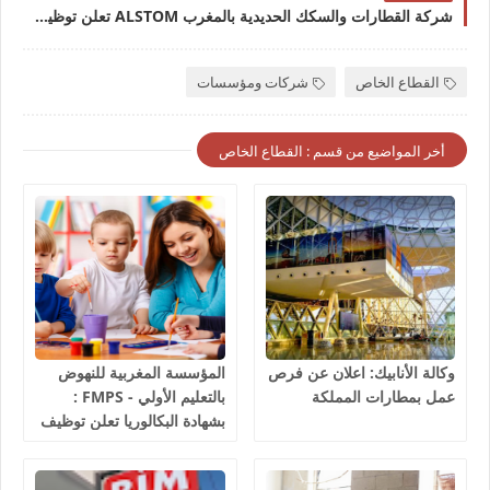
شركة القطارات والسكك الحديدية بالمغرب ALSTOM تعلن توظيفات جديدة للشباب في عدة تخصصات 2025
القطاع الخاص
شركات ومؤسسات
أخر المواضيع من قسم : القطاع الخاص
وكالة الأنابيك: اعلان عن فرص
المؤسسة المغربية للنهوض
عمل بمطارات المملكة
بالتعليم الأولي - FMPS :
بشهادة البكالوريا تعلن توظيف
مربيين ومربيات للتعليم الاولي
بمختلف جهات و أقاليم