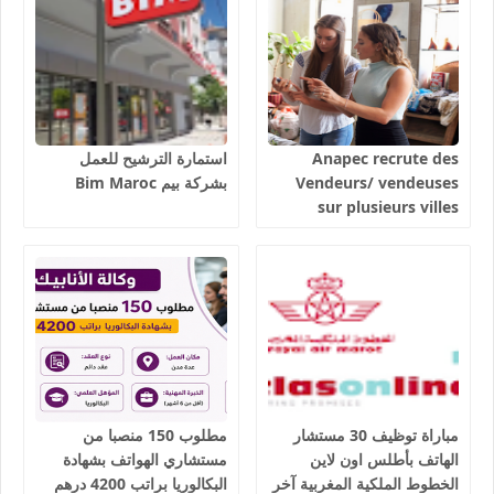
المملكة 2026
Anapec recrute des
استمارة الترشيح للعمل
Vendeurs/ vendeuses
بشركة بيم Bim Maroc
sur plusieurs villes
salaires 3300 dhs.
مباراة توظيف 30 مستشار
مطلوب 150 منصبا من
الهاتف بأطلس اون لاين
مستشاري الهواتف بشهادة
الخطوط الملكية المغربية آخر
البكالوريا براتب 4200 درهم