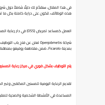
في هذا المقال، سنقدّم لك دليلًا شاملاً حول ش
هذه الوظائف، لتكون على دراية كاملة بكل ما تح
العمل كمساعد تمريض (OSS) في دار رعاية المسنين – Ficarolo، إيطاليا
بمدينة Ficarolo، ضمن مقاطعة روفيغو بمنطقة فينيتو الإيطالية.
يتم التوظيف بشكل فوري في مركز رعاية المسنين بـFicarolo، حيث سيقوم الموظف بدعم الفريق الداخل
تقديم الرعاية اليومية للمسنين المكتفين وغير المك
المساعدة في الأنشطة الشخصية والصحية للمقي