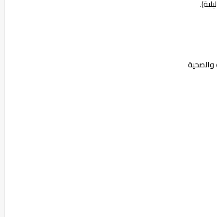
لية).
 والصحية