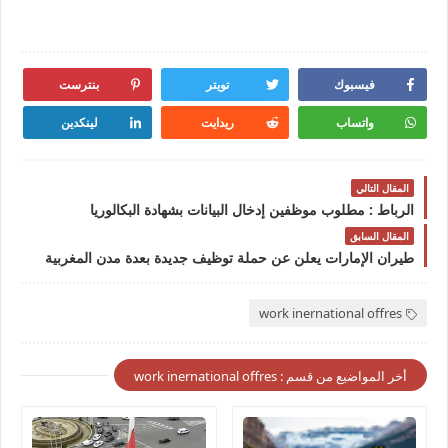
فيسبوك
تويتر
بنترست
واتساب
ريدايت
لينكدين
المقال التالي
الرباط : مطلوب موظفين إدخال البيانات بشهادة البكالوريا
المقال السابق
طيران الإمارات يعلن عن حملة توظيف جديدة بعدة مدن المغربية
work inernational offres
أخر المواضيع من قسم : work inernational offres