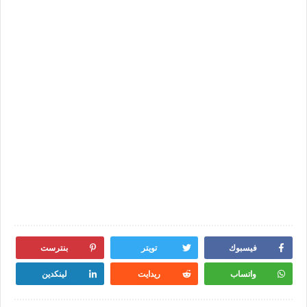
فيسبوك
تويتر
بنترست
واتساب
ريدايت
لينكدين