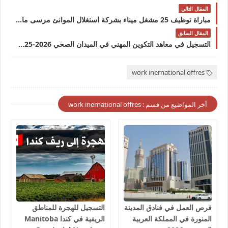
المقال التالي
مباراة توظيف 25 مشغل ميناء بشركة استغلال الموانئ مرسى ماروك آخر أجل هو 25 دجنبر 2025
المقال السابق
التسجيل في معاهد التكوين المهني في الميدان الصحي 2026-2025 IFPS
work inernational offres
أخر المواضيع من قسم : work inernational offres
فرص العمل في فنادق المدينة
التسجيل للهجرة للمناطق
المنورة في المملكة العربية
الريفية في كندا Manitoba