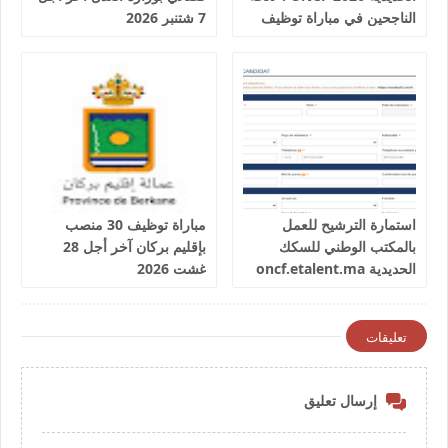
الناجحين في مباراة توظيف
7 شتنبر 2026
25 عون شرطة السكك
الحديدية
استمارة الترشيح للعمل
مباراة توظيف 30 منصب
بالمكتب الوطني للسكك
بإقليم بركان آخر أجل 28
الحديدية oncf.etalent.ma
غشت 2026
تعليقات
إرسال تعليق