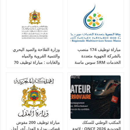
مباراة توظيف 174 منصب
وزارة الفلاحة والصيد البحري
بالشركة الجهوية متعددة
والتنمية القروية والمياه
الخدمات SRM سوس ماسة
والغابات : مباراة توظيف 70
آخر أجل 24 غشت 2026
تقني من الدرجة الثالثة آخر
أجل 19 غشت 2026
المكتب الوطني للسكك
مباراة توظيف 200 مفوض
الحديدية 2026 ONCF : لائحة
قضائي بوزارة العدل آخر أجل