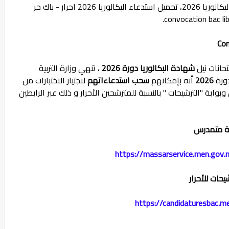
Convocation Bac et Bac Libre تحميل استدعاء البكالوريا 2026، تحميل استدعاء البكالوريا 2026 احرار - باك حر
حانات نيل
شهادة البكالوريا
دورة 2026
، تنهي وزارة التربية
دورة
2026
أنه بإمكانهم
سحب استدعاءاتهم
لاجتياز الاختبارات من
وابة "الترشيحات " بالنسبة للمترشحين الأحرار و ذلك عبر الرابطين
بة متمدرس
https://massarservice.men.gov
شيحات للأحرار
https://candidaturesbac.m