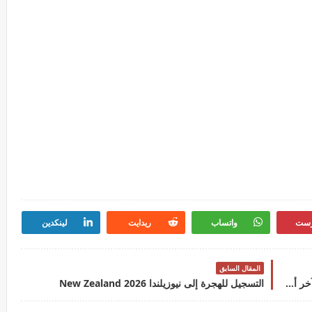
رست
واتساب
ريدايت
لينكدين
المقال السابق
مباراة توظيف 703 منصب بوزارة الاقتصاد والمالية آخر أجل 3 يونيو 2026
التسجيل للهجرة إلى نيوزيلندا 2026 New Zealand