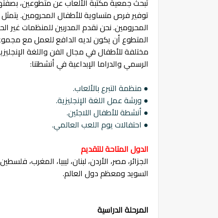
تبحث جمعية مكتبة الألعاب عن متطوعين، بصفتها
توفير فرص متساوية للأطفال المحرومين. يتمثل نش
المحرومين. نحن نقدم المدربين للمنظمات غير الح
المتطوع أن يكون لديه الدافع للعمل مع مجموع
مختلفة للأطفال في مجال الفن واللغة الإنجليزية.
الرسمي والدراما الإبداعية في أنشطتنا:
● منظمة التبرع بالألعاب.
● ورشة عمل اللغة الإنجليزية.
● أنشطة للأطفال اللاجئين.
● احتفالات يوم اللعب العالمي.
الدول المتاحة للتقديم
الجزائر، مصر، الأردن، لبنان، ليبيا، المغرب، فلسطين
السويد ومعظم دول العالم.
المرحلة الدراسية