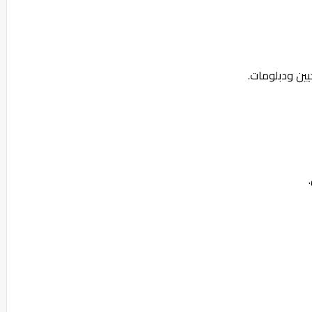
يين ودبلومات.