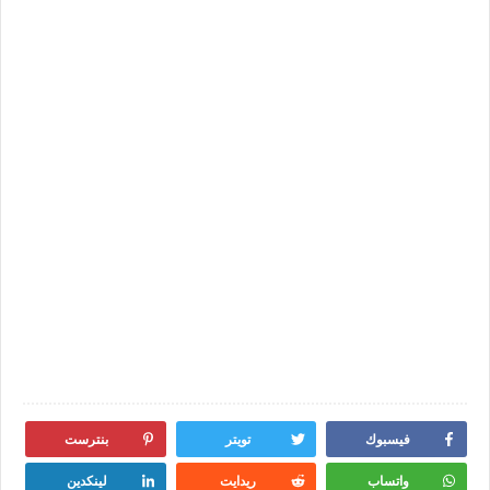
فيسبوك
تويتر
بنترست
واتساب
ريدايت
لينكدين