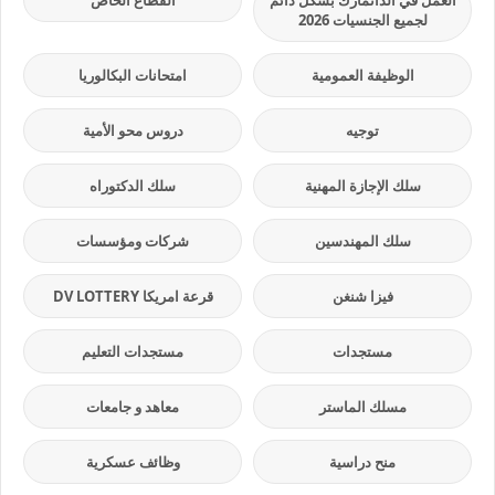
العمل في الدانمارك بشكل دائم
القطاع الخاص
لجميع الجنسيات 2026
الوظيفة العمومية
امتحانات البكالوريا
توجيه
دروس محو الأمية
سلك الإجازة المهنية
سلك الدكتوراه
سلك المهندسين
شركات ومؤسسات
فيزا شنغن
قرعة امريكا DV LOTTERY
مستجدات
مستجدات التعليم
مسلك الماستر
معاهد و جامعات
منح دراسية
وظائف عسكرية