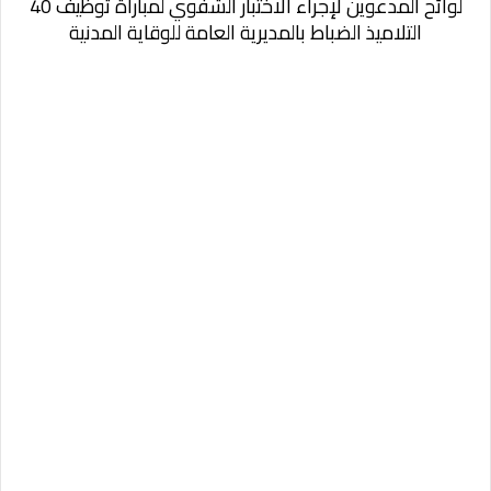
لوائح المدعوين لإجراء الاختبار الشفوي لمباراة توظيف 40
التلاميذ الضباط بالمديرية العامة للوقاية المدنية