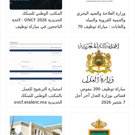
وزارة الفلاحة والصيد البحري
المكتب الوطني للسكك
والتنمية القروية والمياه
الحديدية 2026 ONCF : لائحة
والغابات : مباراة توظيف 70
الناجحين في مباراة توظيف
تقني من الدرجة الثالثة آخر
25 عون شرطة السكك
أجل 19 غشت 2026
الحديدية
مباراة توظيف 200 مفوض
استمارة الترشيح للعمل
قضائي بوزارة العدل آخر أجل
بالمكتب الوطني للسكك
7 شتنبر 2026
الحديدية oncf.etalent.ma