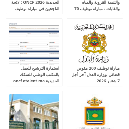
والتنمية القروية والمياه
الحديدية 2026 ONCF : لائحة
والغابات : مباراة توظيف 70
الناجحين في مباراة توظيف
تقني من الدرجة الثالثة آخر
25 عون شرطة السكك
أجل 19 غشت 2026
الحديدية
مباراة توظيف 200 مفوض
استمارة الترشيح للعمل
قضائي بوزارة العدل آخر أجل
بالمكتب الوطني للسكك
7 شتنبر 2026
الحديدية oncf.etalent.ma