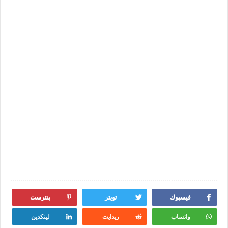
فيسبوك
تويتر
بنترست
واتساب
ريدايت
لينكدين