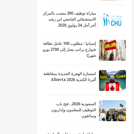
مباراة توظيف 300 منصب بالمركز
الاستشفائي الجامعي ابن رشد
آخر أجل 24 يوليوز 2026
إسبانيا : مطلوب 100 عامل نظافة
شوارع براتب يصل إلى 2700 يورو
شهريًا
استمارة الهجرة الجديدة بمقاطعة
ألبرتا الكندية Alberta 2026
السعودية 2026.. فتح باب
التوظيف للمعلمون وإداريون
وسائقون