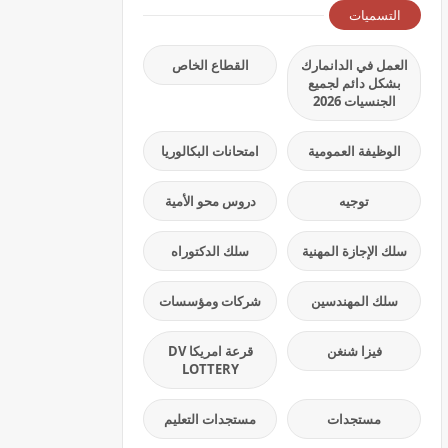
التسميات
العمل في الدانمارك
القطاع الخاص
بشكل دائم لجميع
الجنسيات 2026
الوظيفة العمومية
امتحانات البكالوريا
توجيه
دروس محو الأمية
سلك الإجازة المهنية
سلك الدكتوراه
سلك المهندسين
شركات ومؤسسات
فيزا شنغن
قرعة امريكا DV
LOTTERY
مستجدات
مستجدات التعليم