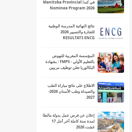
في كندا Manitoba Provincial
Nominee Program 2026
نتائج النهائية المدرسة الوطنية
للتجارة والتسيير 2026
RESULTATS ENCG
المؤسسة المغربية للنهوض
بالتعليم الأولي - FMPS : بشهادة
البكالوريا تعلن توظيف مربيين
ومربيات للتعليم الاولي بمختلف
جهات و أقاليم المملكة 2026
الاطلاع على نتائج مباراة الطب
والصيدلة وطب الأسنان 2026-
2027
إعلان عن فرص عمل بدولة مالطا
لمدة سنة كاملة آخر أجل 17
غشت 2026