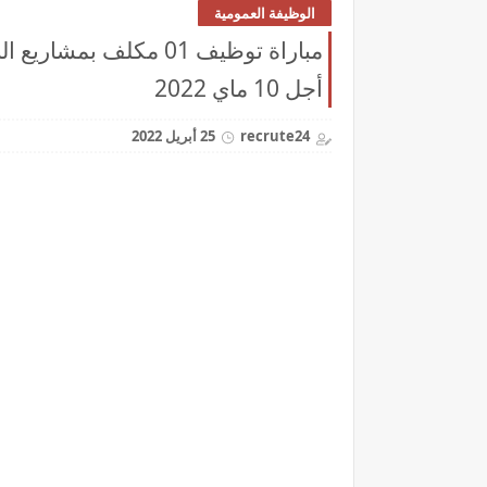
الوظيفة العمومية
مباراة توظيف 01 مكلف 
أجل 10 ماي 2022
recrute24
25 أبريل 2022