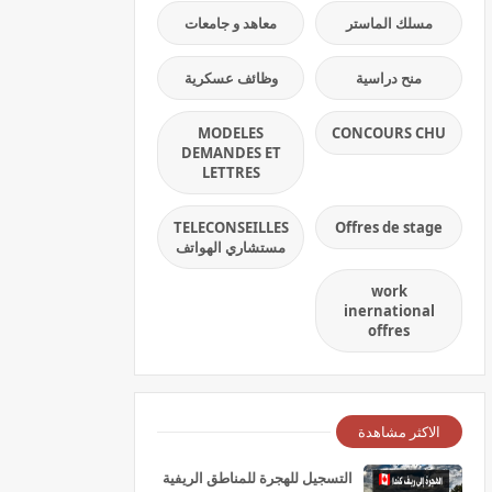
مسلك الماستر
معاهد و جامعات
منح دراسية
وظائف عسكرية
MODELES
CONCOURS CHU
DEMANDES ET
LETTRES
TELECONSEILLES
Offres de stage
مستشاري الهواتف
work
inernational
offres
الاكثر مشاهدة
التسجيل للهجرة للمناطق الريفية