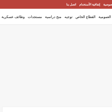
صوصية
إتفاقية الأستخدام
اتصل بنا
العمومية
القطاع الخاص
توجيه
منح دراسية
مستجدات
وظائف عسكرية