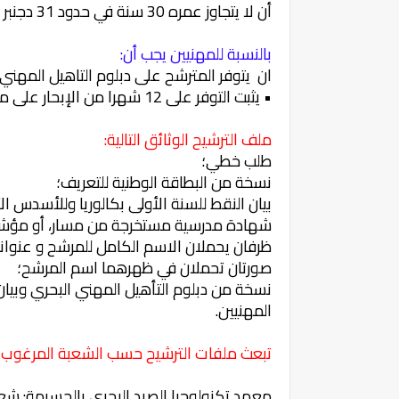
أن لا يتجاوز عمره 30 سنة في حدود 31 دجنبر 2022
بالنسبة للمهنيين يجب أن:
ان يتوفر المترشح على دبلوم التاهيل المهني
• يثبت التوفر على 12 شهرا من الإبحار على متن سفن الصيد البحري؛
ملف الترشيح الوثائق التالية:
طلب خطي؛
نسخة من البطاقة الوطنية للتعريف؛
بيان النقط للسنة الأولى بكالوريا وللأسدس الأ
شهادة مدرسية مستخرجة من مسار، أو مؤشر عليه
ظرفان يحملان الاسم الكامل للمرشح و عنوانه
صورتان تحملان في ظهرهما اسم المرشح؛
نسخة من دبلوم التأهيل المهني البحري وبيان ا
المهنيين.
تبعث ملفات الترشيح حسب الشعبة المرغوب فيه