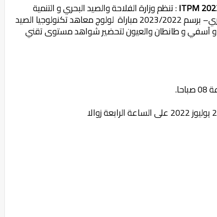
: تنظم وزارة الفلاحة والصيد البحري و التنمية
القروية و المياه و الغابات – قطاع الصيد البحري– برسم 2023/2022 مباراة لولوج معاهد تكنولوجيا الصيد
 العرائش و آسفي و طانطان والعيون لتحضير شواهد مستوى تقني