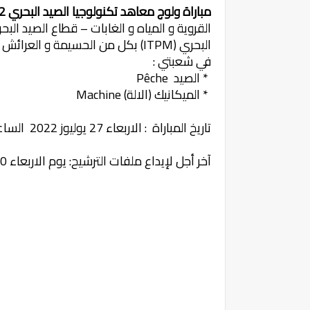
مباراة ولوج معاهد تكنولوجيا الصيد البحري 2022 ITPM
البحري (ITPM) بكل من الحسيمة و
في شعبتي :
* الصيد Pêche
* الميكانيك (الالة) Machine
تاريخ المباراة : الاربعاء 27 يوليوز 2022 الساعة 08 صباحا.
آخر أجل لإيداع ملفات الترشيح: يوم الاربعاء 20 يوليوز 2022 على الساعة الرابعة زوالا