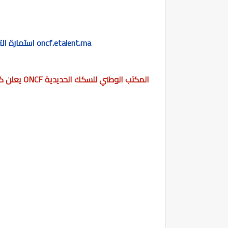
استمارة الترشيح للعمل بالمكتب الوطني للسكك الحديدية oncf.etalent.ma