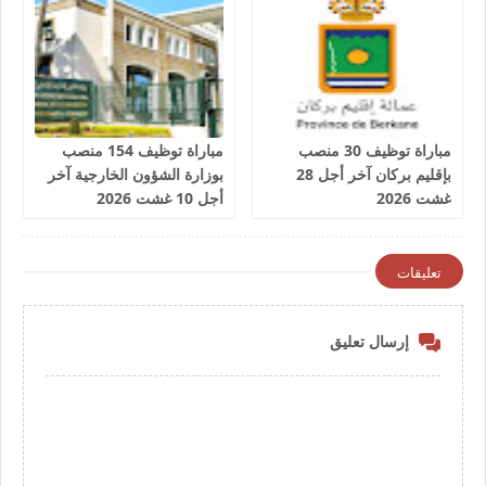
مباراة توظيف 30 منصب
مباراة توظيف 154 منصب
بإقليم بركان آخر أجل 28
بوزارة الشؤون الخارجية آخر
غشت 2026
أجل 10 غشت 2026
تعليقات
إرسال تعليق