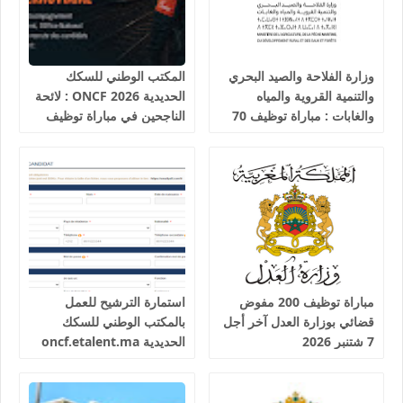
وزارة الفلاحة والصيد البحري
المكتب الوطني للسكك
والتنمية القروية والمياه
الحديدية 2026 ONCF : لائحة
والغابات : مباراة توظيف 70
الناجحين في مباراة توظيف
تقني من الدرجة الثالثة آخر
25 عون شرطة السكك
أجل 19 غشت 2026
الحديدية
مباراة توظيف 200 مفوض
استمارة الترشيح للعمل
قضائي بوزارة العدل آخر أجل
بالمكتب الوطني للسكك
7 شتنبر 2026
الحديدية oncf.etalent.ma