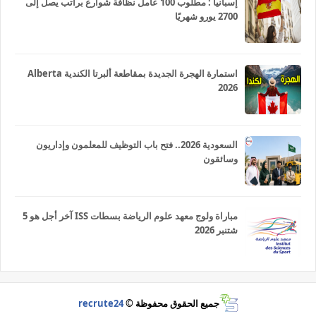
إسبانيا : مطلوب 100 عامل نظافة شوارع براتب يصل إلى
2700 يورو شهريًا
استمارة الهجرة الجديدة بمقاطعة ألبرتا الكندية Alberta
2026
السعودية 2026.. فتح باب التوظيف للمعلمون وإداريون
وسائقون
مباراة ولوج معهد علوم الرياضة بسطات ISS آخر أجل هو 5
شتنبر 2026
جميع الحقوق محفوظة ©
recrute24