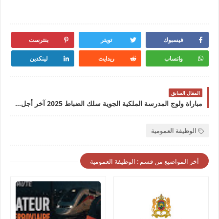
فيسبوك
تويتر
بنترست
واتساب
ريدايت
لينكدين
المقال السابق
مباراة ولوج المدرسة الملكية الجوية سلك الضباط 2025 آخر أجل 09 مارس 2025
الوظيفة العمومية
أخر المواضيع من قسم : الوظيفة العمومية