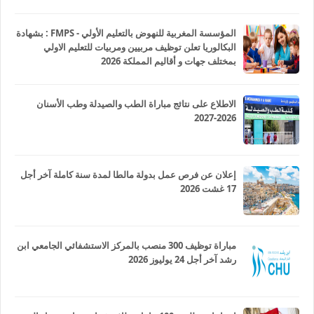
المؤسسة المغربية للنهوض بالتعليم الأولي - FMPS : بشهادة
البكالوريا تعلن توظيف مربيين ومربيات للتعليم الاولي
بمختلف جهات و أقاليم المملكة 2026
الاطلاع على نتائج مباراة الطب والصيدلة وطب الأسنان
2026-2027
إعلان عن فرص عمل بدولة مالطا لمدة سنة كاملة آخر أجل
17 غشت 2026
مباراة توظيف 300 منصب بالمركز الاستشفائي الجامعي ابن
رشد آخر أجل 24 يوليوز 2026