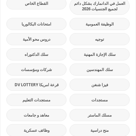
العمل في الدانمارك بشكل دائم
القطاع الخاص
لجميع الجنسيات 2026
الوظيفة العمومية
امتحانات البكالوريا
توجيه
دروس محو الأمية
سلك الإجازة المهنية
سلك الدكتوراه
سلك المهندسين
شركات ومؤسسات
فيزا شنغن
قرعة امريكا DV LOTTERY
مستجدات
مستجدات التعليم
مسلك الماستر
معاهد و جامعات
منح دراسية
وظائف عسكرية