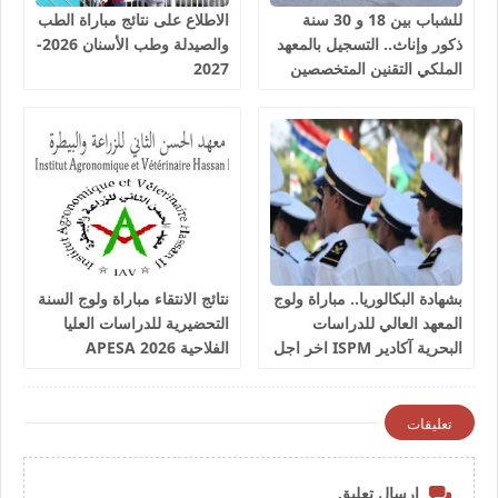
للشباب بين 18 و 30 سنة
الاطلاع على نتائج مباراة الطب
ذكور وإناث.. التسجيل بالمعهد
والصيدلة وطب الأسنان 2026-
الملكي التقنين المتخصصين
2027
في المياه والغابات سلا 2026-
2027
بشهادة البكالوريا.. مباراة ولوج
نتائج الانتقاء مباراة ولوج السنة
المعهد العالي للدراسات
التحضيرية للدراسات العليا
البحرية آكادير ISPM اخر اجل
الفلاحية 2026 APESA
للترشيح 17 غشت 2026
تعليقات
إرسال تعليق