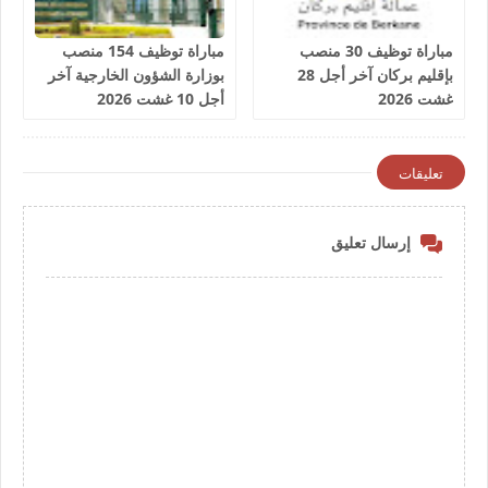
مباراة توظيف 30 منصب
مباراة توظيف 154 منصب
بإقليم بركان آخر أجل 28
بوزارة الشؤون الخارجية آخر
غشت 2026
أجل 10 غشت 2026
تعليقات
إرسال تعليق