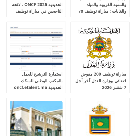
والتنمية القروية والمياه
الحديدية 2026 ONCF : لائحة
والغابات : مباراة توظيف 70
الناجحين في مباراة توظيف
تقني من الدرجة الثالثة آخر
25 عون شرطة السكك
أجل 19 غشت 2026
الحديدية
مباراة توظيف 200 مفوض
استمارة الترشيح للعمل
قضائي بوزارة العدل آخر أجل
بالمكتب الوطني للسكك
7 شتنبر 2026
الحديدية oncf.etalent.ma