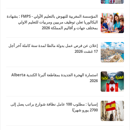
المؤسسة المغربية للنهوض بالتعليم الأولي - FMPS : بشهادة
البكالوريا تعلن توظيف مربيين ومربيات للتعليم الاولي
بمختلف جهات و أقاليم المملكة 2026
إعلان عن فرص عمل بدولة مالطا لمدة سنة كاملة آخر أجل
17 غشت 2026
استمارة الهجرة الجديدة بمقاطعة ألبرتا الكندية Alberta
2026
إسبانيا : مطلوب 100 عامل نظافة شوارع براتب يصل إلى
2700 يورو شهريًا