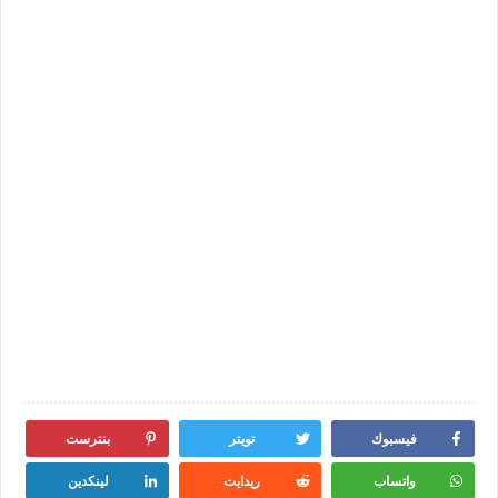
فيسبوك
تويتر
بنترست
واتساب
ريدايت
لينكدين