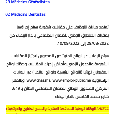
23
Médecins Généralistes
02
Médecins Dentistes,
تعتمد مباراة التوظيف على مقابلات شفوية سيتم إجراؤها
بمقرات الصندوق الوطني للضمان الاجتماعي بالدار البيضاء من
29/08/2022 إلى 10/09/2022.
سيتم الإعلان عن لوائح المترشحين المدعوين لاجتياز المقابلات
الشفوية والجدول الزمني وأماكن إجراء المقابلات وكذلك لوائح
المقبولين نهائيا (اللوائح الرئيسية ولوائح الانتظار) عبر البوابات
الإلكترونية www.cnss.ma، www.emploi-public.ma وبالمقر
المركزي للصندوق الوطني للضمان الاجتماعي الكائن بـ 649،
شارع محمد الخامس بالدار البيضاء
ANCFCC الوكالة الوطنية للمحافظة العقارية والمسح العقاري والخرائطية :