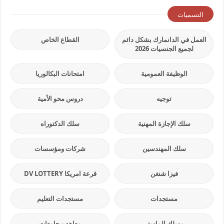
التسميات
العمل في الدانمارك بشكل دائم
القطاع الخاص
لجميع الجنسيات 2026
الوظيفة العمومية
امتحانات البكالوريا
توجيه
دروس محو الأمية
سلك الإجازة المهنية
سلك الدكتوراه
سلك المهندسين
شركات ومؤسسات
فيزا شنغن
قرعة امريكا DV LOTTERY
مستجدات
مستجدات التعليم
مسلك الماستر
معاهد و جامعات