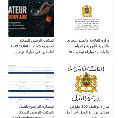
وزارة الفلاحة والصيد البحري
المكتب الوطني للسكك
والتنمية القروية والمياه
الحديدية 2026 ONCF : لائحة
والغابات : مباراة توظيف 70
الناجحين في مباراة توظيف
تقني من الدرجة الثالثة آخر
25 عون شرطة السكك
أجل 19 غشت 2026
الحديدية
مباراة توظيف 200 مفوض
استمارة الترشيح للعمل
قضائي بوزارة العدل آخر أجل
بالمكتب الوطني للسكك
7 شتنبر 2026
الحديدية oncf.etalent.ma