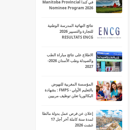
في كندا Manitoba Provincial
Nominee Program 2026
نتائج النهائية المدرسة الوطنية
للتجارة والتسيير 2026
RESULTATS ENCG
الاطلاع على نتائج مباراة الطب
والصيدلة وطب الأسنان 2026-
2027
المؤسسة المغربية للنهوض
بالتعليم الأولي - FMPS : بشهادة
البكالوريا تعلن توظيف مربيين
ومربيات للتعليم الاولي بمختلف
جهات و أقاليم المملكة 2026
إعلان عن فرص عمل بدولة مالطا
لمدة سنة كاملة آخر أجل 17
غشت 2026