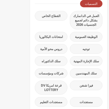
التسميات
العمل في الدانمارك
القطاع الخاص
بشكل دائم لجميع
الجنسيات 2026
الوظيفة العمومية
امتحانات البكالوريا
توجيه
دروس محو الأمية
سلك الإجازة المهنية
سلك الدكتوراه
سلك المهندسين
شركات ومؤسسات
فيزا شنغن
قرعة امريكا DV
LOTTERY
مستجدات
مستجدات التعليم