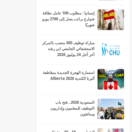
إسبانيا : مطلوب 100 عامل نظافة
شوارع براتب يصل إلى 2700 يورو
شهريًا
مباراة توظيف 300 منصب بالمركز
الاستشفائي الجامعي ابن رشد
آخر أجل 24 يوليوز 2026
استمارة الهجرة الجديدة بمقاطعة
ألبرتا الكندية Alberta 2026
السعودية 2026.. فتح باب
التوظيف للمعلمون وإداريون
وسائقون