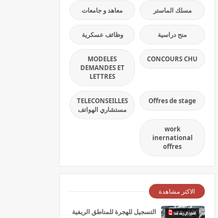
مسلك الماستر
معاهد و جامعات
منح دراسية
وظائف عسكرية
MODELES
CONCOURS CHU
DEMANDES ET
LETTRES
TELECONSEILLES
Offres de stage
مستشاري الهواتف
work
inernational
offres
الاكثر مشاهدة
التسجيل للهجرة للمناطق الريفية