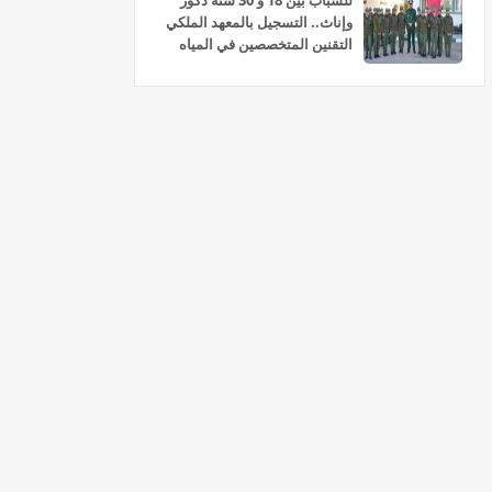
للشباب بين 18 و 30 سنة ذكور
وإناث.. التسجيل بالمعهد الملكي
التقنين المتخصصين في المياه
والغابات سلا 2026-2027