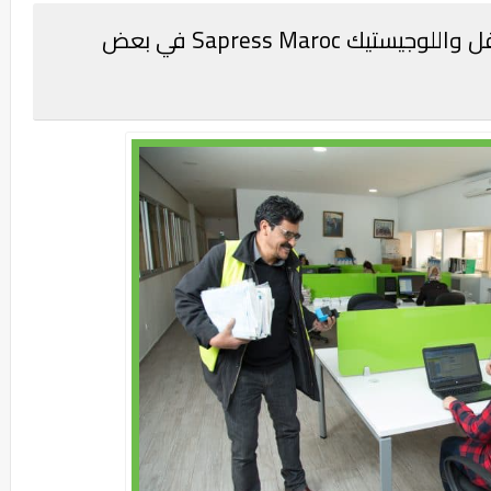
سطاج مدفوع الاجر في شركة النقل واللوجيستيك Sapress Maroc في بعض