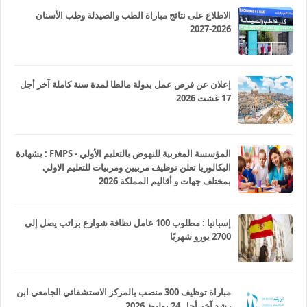
الاطلاع على نتائج مباراة الطب والصيدلة وطب الأسنان
2026-2027
إعلان عن فرص عمل بدولة مالطا لمدة سنة كاملة آخر أجل
17 غشت 2026
المؤسسة المغربية للنهوض بالتعليم الأولي - FMPS : بشهادة
البكالوريا تعلن توظيف مربيين ومربيات للتعليم الاولي
بمختلف جهات و أقاليم المملكة 2026
إسبانيا : مطلوب 100 عامل نظافة شوارع براتب يصل إلى
2700 يورو شهريًا
مباراة توظيف 300 منصب بالمركز الاستشفائي الجامعي ابن
رشد آخر أجل 24 يوليوز 2026