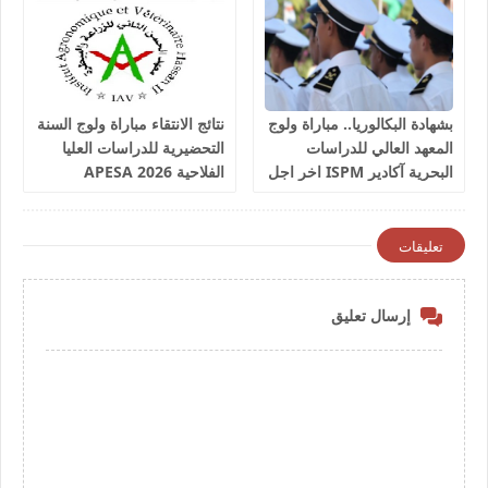
بشهادة البكالوريا.. مباراة ولوج
نتائج الانتقاء مباراة ولوج السنة
المعهد العالي للدراسات
التحضيرية للدراسات العليا
البحرية آكادير ISPM اخر اجل
الفلاحية 2026 APESA
للترشيح 17 غشت 2026
تعليقات
إرسال تعليق