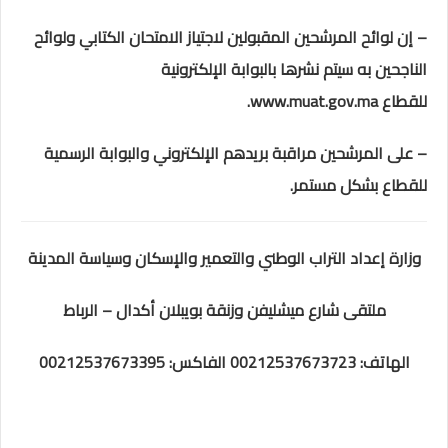
– إن لوائح المرشحين المقبولين لاجتياز الامتحان الكتابي ولوائح
الناجحين به سيتم نشرها بالبوابة الإلكترونية
للقطاع www.muat.gov.ma.
– على المرشحين مراقبة بريدهم الإلكتروني والبوابة الرسمية
للقطاع بشكل مستمر.
وزارة إعداد التراب الوطني والتعمير والإسكان وسياسة المدينة
ملتقى شارع ميشليفن وزنقة بويبلان أكدال – الرباط
الهاتف: 00212537673723 الفاكس: 00212537673395