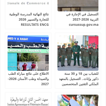
التسجيل في الإجازة في
نتائج النهائية المدرسة الوطنية
التربية 2026-2027
للتجارة والتسيير 2026
RESULTATS ENCG
cursussup.gov.ma
للشباب بين 18 و 30 سنة
الاطلاع على نتائج مباراة الطب
ذكور وإناث.. التسجيل بالمعهد
والصيدلة وطب الأسنان 2026-
الملكي التقنين المتخصصين
2027
في المياه والغابات سلا 2026-
2027