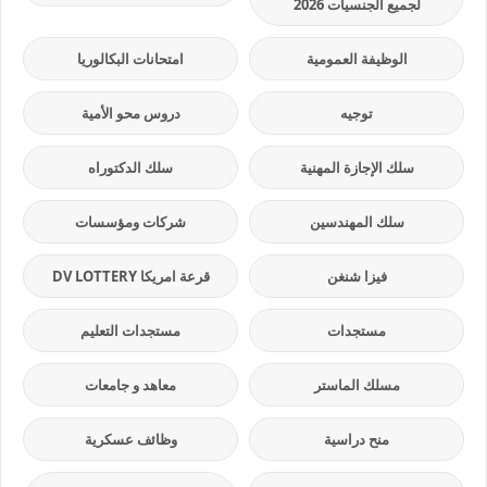
لجميع الجنسيات 2026
الوظيفة العمومية
امتحانات البكالوريا
توجيه
دروس محو الأمية
سلك الإجازة المهنية
سلك الدكتوراه
سلك المهندسين
شركات ومؤسسات
فيزا شنغن
قرعة امريكا DV LOTTERY
مستجدات
مستجدات التعليم
مسلك الماستر
معاهد و جامعات
منح دراسية
وظائف عسكرية