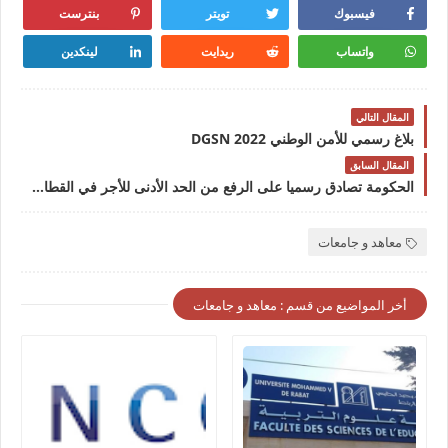
فيسبوك
تويتر
بنترست
واتساب
ريدايت
لينكدين
المقال التالي
بلاغ رسمي للأمن الوطني 2022 DGSN
المقال السابق
الحكومة تصادق رسميا على الرفع من الحد الأدنى للأجر في القطاع الخاص SMIG MAROC 2022
معاهد و جامعات
أخر المواضيع من قسم : معاهد و جامعات