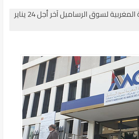
مباراة توظيف 2 مناصب بالهيئة المغربية لسوق الرساميل آخر أجل 24 يناير