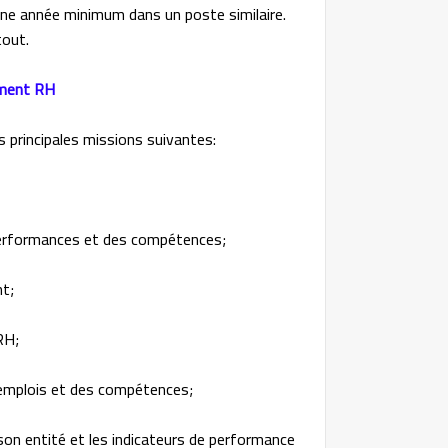
’une année minimum dans un poste similaire.
tout.
ement RH
 principales missions suivantes:
s performances et des compétences;
t;
 RH;
es emplois et des compétences;
 son entité et les indicateurs de performance