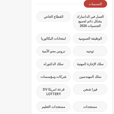
التسميات
العمل في الدانمارك
القطاع الخاص
بشكل دائم لجميع
الجنسيات 2026
الوظيفة العمومية
امتحانات البكالوريا
توجيه
دروس محو الأمية
سلك الإجازة المهنية
سلك الدكتوراه
سلك المهندسين
شركات ومؤسسات
فيزا شنغن
قرعة امريكا DV
LOTTERY
مستجدات
مستجدات التعليم