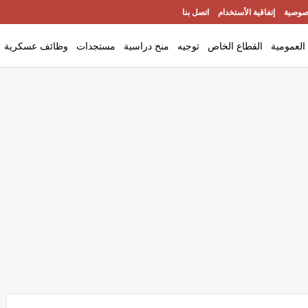
صوصية
إتفاقية الأستخدام
اتصل بنا
العمومية
القطاع الخاص
توجيه
منح دراسية
مستجدات
وظائف عسكرية