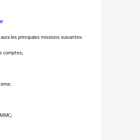
er
aura les principales missions suivantes:
es comptes;
terne;
’AMMC;