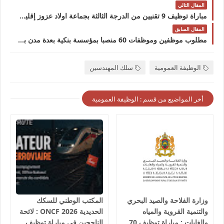
المقال التالي
مباراة توظيف 9 تقنيين من الدرجة الثالثة بجماعة اولاد عزوز إقليم النواصر آخر أجل 6 فبراير 2023
المقال السابق
مطلوب موظفين وموظفات 60 منصبا بمؤسسة بنكية بعدة مدن براتب 3200 درهم شهريامطلوب موظفين و موظفات 60 منصبا بمؤسسة بنكية بعدة مدن براتب 3200 درهم شهريا
الوظيفة العمومية
سلك المهندسين
أخر المواضيع من قسم : الوظيفة العمومية
وزارة الفلاحة والصيد البحري
المكتب الوطني للسكك
والتنمية القروية والمياه
الحديدية 2026 ONCF : لائحة
والغابات : مباراة توظيف 70
الناجحين في مباراة توظيف