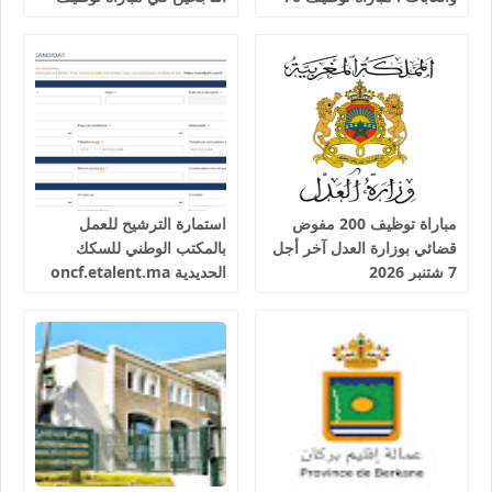
تقني من الدرجة الثالثة آخر
25 عون شرطة السكك
أجل 19 غشت 2026
الحديدية
مباراة توظيف 200 مفوض
استمارة الترشيح للعمل
قضائي بوزارة العدل آخر أجل
بالمكتب الوطني للسكك
7 شتنبر 2026
الحديدية oncf.etalent.ma