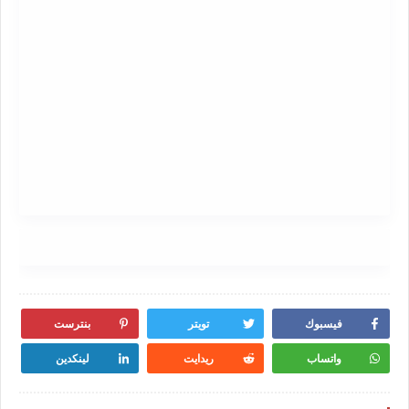
فيسبوك
تويتر
بنترست
واتساب
ريدايت
لينكدين