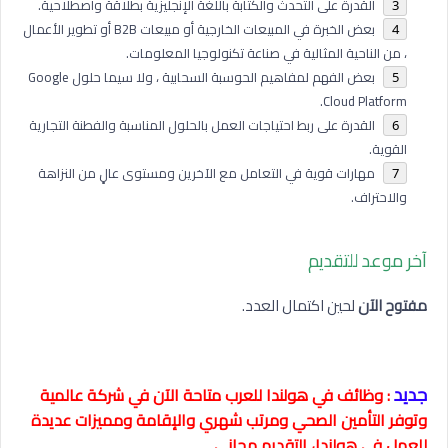
القدرة على التحدث والكتابة باللغة الإنجليزية بطلاقة واصطلاحية.
بعض الخبرة في المبيعات الخارجية أو مبيعات B2B أو تطوير الأعمال
، من الناحية المثالية في صناعة تكنولوجيا المعلومات.
بعض الفهم لمفاهيم الحوسبة السحابية ، ولا سيما حلول Google
Cloud Platform.
القدرة على ربط احتياجات العمل بالحلول المناسبة والفطنة التجارية
القوية.
مهارات قوية في التعامل مع الآخرين ومستوى عالٍ من النزاهة
والاحتراف.
آخر موعد للتقديم
مفتوح الآن
لحين اكتمال العدد.
جديد
: وظائف في هولندا للعرب متاحة الآن في شركة عالمية
وتوفر التأمين الصحي ومرتب شهري والإقامة ومميزات عديدة
للعمل في هولندا، التقديم مجاني