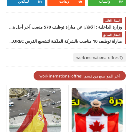
واتساب
ريدايت
لينكدين
المقال التالي
وزارة الداخلية : الاعلان عن مباراة توظيف 570 منصب آخر أجل هو 16 مارس 2023
المقال السابق
مباراة توظيف 10 مناصب بالشركة الملكية لتشجيع الفرس SOREC . آخر أجل هو 15 مارس 2023مباراة توظيف 10 مناصب بالشركة الملكية لتشجيع الفرس. آخر أجل هو 15 مارس 2023
work inernational offres
أخر المواضيع من قسم : work inernational offres