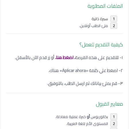
الملفات المطلوبة
سيرة ذاتية
ملئ الطلب أونلاين.
كيفية التقديم للعمل؟
١- للتقديم على هذه الفرصة
، اضغط هنا،
أو زر قدم الآن بالأسفل.
٢- اضغط علي كلمة «Aplicar ahora» هناك.
٣- قم بملئ بياناتك ثم ارسل الطلب، بالتوفيق.
معايير القبول
بكالوريوس
أو
خبرة عملية معادلة.
المستوى الأم للغة العربية.