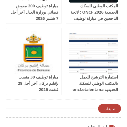
المكتب الوطني للسكك
مباراة توظيف 200 مفوض
الحديدية 2026 ONCF : لائحة
قضائي بوزارة العدل آخر أجل
الناجحين في مباراة توظيف
7 شتنبر 2026
25 عون شرطة السكك
الحديدية
استمارة الترشيح للعمل
مباراة توظيف 30 منصب
بالمكتب الوطني للسكك
بإقليم بركان آخر أجل 28
الحديدية oncf.etalent.ma
غشت 2026
تعليقات
إرسال تعليق