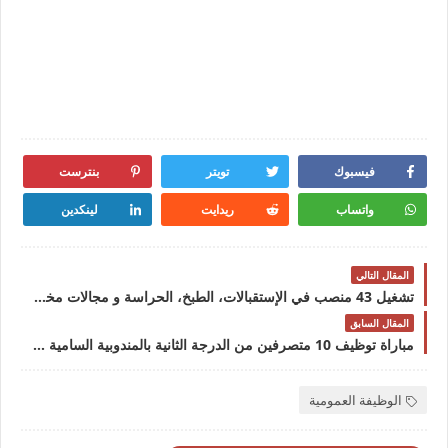
فيسبوك
تويتر
بنترست
واتساب
ريدايت
لينكدين
المقال التالي
تشغيل 43 منصب في الإستقبالات، الطبخ، الحراسة و مجالات مختلفة للعمل بمجال الفندقة والمطاعم
المقال السابق
مباراة توظيف 10 متصرفين من الدرجة الثانية بالمندوبية السامية لقدماء المقاومين وأعضاء جيش التحرير آخر أجل 28 فبراير 2023
الوظيفة العمومية