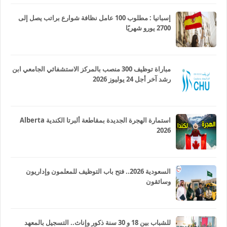
إسبانيا : مطلوب 100 عامل نظافة شوارع براتب يصل إلى
2700 يورو شهريًا
مباراة توظيف 300 منصب بالمركز الاستشفائي الجامعي ابن
رشد آخر أجل 24 يوليوز 2026
استمارة الهجرة الجديدة بمقاطعة ألبرتا الكندية Alberta
2026
السعودية 2026.. فتح باب التوظيف للمعلمون وإداريون
وسائقون
للشباب بين 18 و 30 سنة ذكور وإناث.. التسجيل بالمعهد