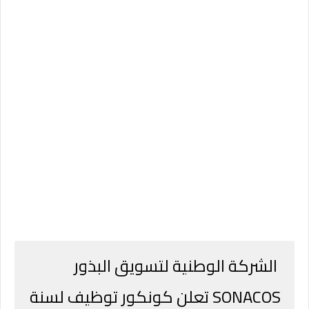
الشركة الوطنية لتسويق البذور
SONACOS تعلن كونكور توظيف لسنة