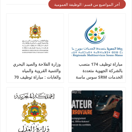
أخر المواضيع من قسم : الوظيفة العمومية
مباراة توظيف 174 منصب
وزارة الفلاحة والصيد البحري
بالشركة الجهوية متعددة
والتنمية القروية والمياه
الخدمات SRM سوس ماسة
والغابات : مباراة توظيف 70
آخر أجل 24 غشت 2026
تقني من الدرجة الثالثة آخر
أجل 19 غشت 2026