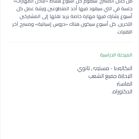
من خلال المسرح. سنقوم كل أسبوع بنشاط «تبادل المهارات»
جلسة في التي سيقود فيها أحد المتطوعين ورشة عمل كل
أسبوع يشارك فيها مهارة خاصة يريد نقلها إلى المشاركين
الآخرين. كل أسبوع سيكون هناك «دروس إسبانية» ومسرح آخر
التقنيات.
المرحلة الدراسية
البكالوريا - مستوى تانوي
الإجازة جميع الشعب
الماستر
الدكتوراه.