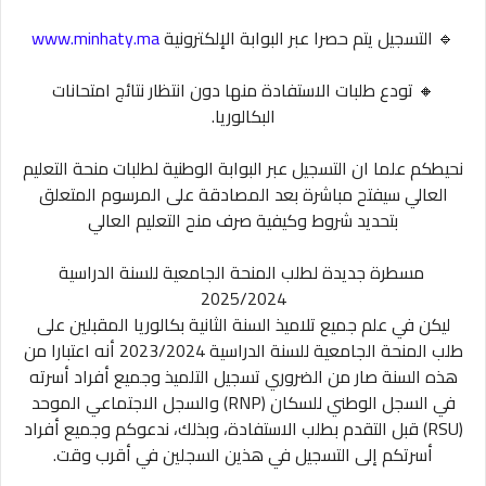
🔹️ التسجيل يتم حصرا عبر البوابة الإلكترونية
www.minhaty.ma
🔸️ تودع طلبات الاستفادة منها دون انتظار نتائج امتحانات
البكالوريا.
نحيطكم علما ان التسجيل عبر البوابة الوطنية لطلبات منحة التعليم
العالي سيفتح مباشرة بعد المصادقة على المرسوم المتعلق
بتحديد شروط وكيفية صرف منح التعليم العالي
مسطرة جديدة لطلب المنحة الجامعية للسنة الدراسية
2025/2024
ليكن في علم جميع تلاميذ السنة الثانية بكالوريا المقبلين على
طلب المنحة الجامعية للسنة الدراسية 2023/2024 أنه اعتبارا من
هذه السنة صار من الضروري تسجيل التلميذ وجميع أفراد أسرته
في السجل الوطني للسكان (RNP) والسجل الاجتماعي الموحد
(RSU) قبل التقدم بطلب الاستفادة، وبذلك، ندعوكم وجميع أفراد
أسرتكم إلى التسجيل في هذين السجلين في أقرب وقت.