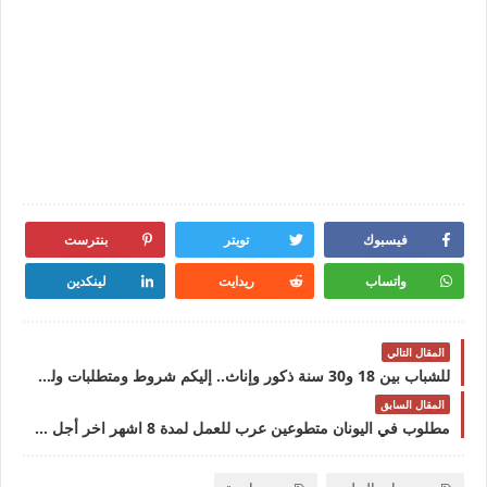
فيسبوك
تويتر
بنترست
واتساب
ريدايت
لينكدين
المقال التالي
للشباب بين 18 و30 سنة ذكور وإناث.. إليكم شروط ومتطلبات ولوج المعهد الملكي للتقنيين المتخصصين في تربية المواشي بالفورات بالقنيطرة 2025
المقال السابق
مطلوب في اليونان متطوعين عرب للعمل لمدة 8 اشهر اخر أجل للتقديم 07 غشت 2025