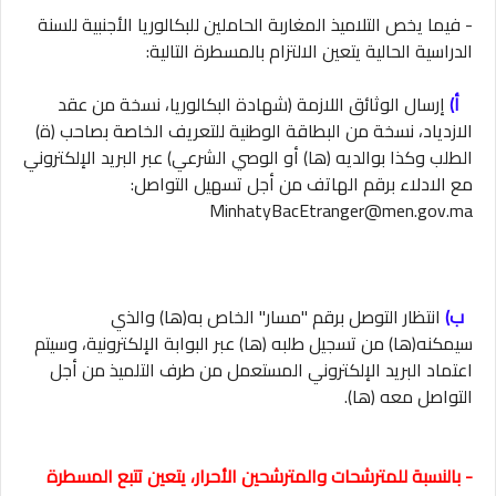
- فيما يخص التلاميذ المغاربة الحاملين للبكالوريا الأجنبية للسنة
الدراسية الحالية يتعين الالتزام بالمسطرة التالية:
أ‌)
إرسال الوثائق اللازمة (شهادة البكالوريا، نسخة من عقد
الازدياد، نسخة من البطاقة الوطنية للتعريف الخاصة بصاحب (ة)
الطلب وكذا بوالديه (ها) أو الوصي الشرعي) عبر البريد الإلكتروني
مع الادلاء برقم الهاتف من أجل تسهيل التواصل:
MinhatyBacEtranger@men.gov.ma
ب‌)
انتظار التوصل برقم "مسار" الخاص به(ها) والذي
سيمكنه(ها) من تسجيل طلبه (ها) عبر البوابة الإلكترونية، وسيتم
اعتماد البريد الإلكتروني المستعمل من طرف التلميذ من أجل
التواصل معه (ها).
- بالنسبة للمترشحات والمترشحين الأحرار، يتعين تتبع المسطرة