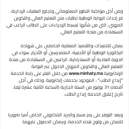
ومن أجل مواكبة التطور المعلوماتي وتجاوز العقبات الإدارية،
تم إحداث البوابة الوطنية لطلبات منح التعليم العالي والتكوين
المهني، التي من شأنها تبسيط الإجراءات على الطالب الراغب في
الاستفادة من منحة التعليم العالي.
يمكن للتلميذات والتلاميذ المغاربة الحاصلين على شهادة
البكالوريا الوطنية أو الأجنبية، المتمدرسين أو الأحرار، سواء في
الدورة العادية أو الاستدراكية، الراغبين في الاستفادة من منحة
التعليم العالي والتكوين المهني الدخول عبر البوابة
الإلكترونية
www.minhaty.ma
من خلال النقر على رابط الخدمة
"إيداع الطلب" ، الموجود بخدمات إلكترونية. وذلك في أجل
أقصاه 31 يوليوز من السنة الجارية (الساعة الثانية عشرة ليلا)،
تاريخ إغلاق الخدمة إيداع الطلب.
ويعد التوفر على رمز مسار والبريد الالكتروني الخاص أمرا ضروريا
للتمكن من ولوج هذه الخدمة، ويمكن الحصول عليهما: