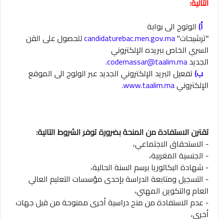
التالية:
أ‌)
الولوج الى بوابة
"ترشيحات"
candidaturebac.men.gov.ma
للحصول على القن
السري الخاص ببريده الإلكتروني
الجديد
codemassar@taalim.ma.
ب‌)
تفعيل البريد الإلكتروني الجديد عبر الولوج الى الموقع
الإلكتروني
www.taalim.ma
.
تقترن الاستفادة من المنحة بضرورة توفر الشروط التالية:
- الاستحقاق الاجتماعي،
- الجنسية المغربية،
- شهادة البكالوريا برسم السنة الحالية،
- التسجيل ومتابعة الدراسة بإحدى مؤسسات التعليم العالي
العام والتكوين المهني،
- عدم الاستفادة من منح دراسية أخرى ممنوحة من قبل جهات
أخرى،