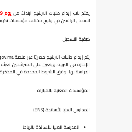
يفتح باب إيداع طلبات الترشيح ابتداءً من
يوم 29 يوليوز 2026، ويستمر إلى غاية 23 غشت 2026
لتسجيل الراغبين في ولوج مختلف مؤسسات تكوين 
كيفية التسجيل
يتم إيداع طلبات الترشيح حصريًا عبر منصة
.gov.ma
الإجازة في التربية. ويتعين على المترشحين تعبئ
الدراسة بها، وفق الشروط المحددة في المذكرة ا
المؤسسات المعنية بالمباراة
المدارس العليا للأساتذة (ENS)
المدرسة العليا للأساتذة بالرباط