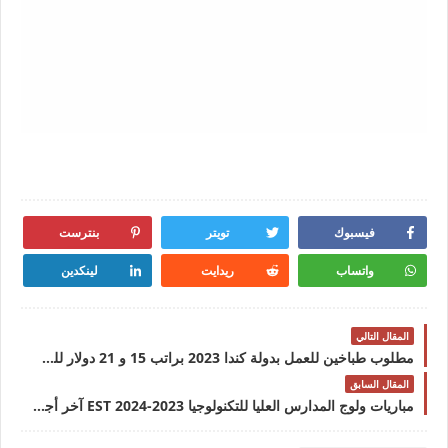
فيسبوك
تويتر
بنترست
واتساب
ريدايت
لينكدين
المقال التالي
مطلوب طباخين للعمل بدولة كندا 2023 براتب 15 و 21 دولار للساعة
المقال السابق
مباريات ولوج المدارس العليا للتكنولوجيا 2023-2024 EST آخر أجل للترشيح هو 30 غشت 2023.