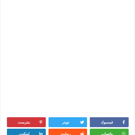
فيسبوك
تويتر
بنترست
واتساب
ريدايت
لينكدين