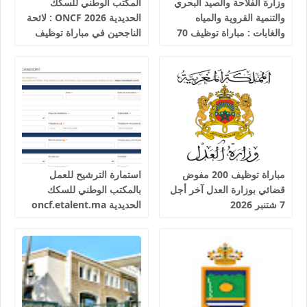
وزارة الفلاحة والصيد البحري
المكتب الوطني للسكك
والتنمية القروية والمياه
الحديدية 2026 ONCF : لائحة
والغابات : مباراة توظيف 70
الناجحين في مباراة توظيف
تقني من الدرجة الثالثة آخر
25 عون شرطة السكك
أجل 19 غشت 2026
الحديدية
مباراة توظيف 200 مفوض
استمارة الترشيح للعمل
قضائي بوزارة العدل آخر أجل
بالمكتب الوطني للسكك
7 شتنبر 2026
الحديدية oncf.etalent.ma