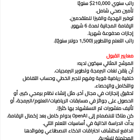
راتب سنوي 210,000$ سنويًا
تأمين صحي شامل.
توفير الهجرة والفيزا للمتقدمين.
الإقامة المجانية لمدة 6 شهور.
إجازات مدفوعة شهريا.
راتب التعلم والتطوير (1,500 دولار سنويًا).
معايير القبول
المرشح المثالي سيكون لديه:
أن يتقن لغات البرمجة وتطوير البرمجيات.
خلفية رياضية قوية وفهم للجبر الخطي وحساب التفاضل
والتكامل والإحصاء.
تحقيق إنجازات في مجال آخر، مثل إنشاء نظام برمجي كبير، أو
الحصول على جوائز في مسابقات الرياضيات/العلوم/البرمجة، أو
تأليف منشورات تم الاستشهاد بها كثيرًا.
كن متاحًا للانضمام إلى OpenAI بدوام كامل بعد إكمال الإقامة.
بدأت الدراسة الذاتية في أساسيات التعلم الآلي.
الدافع لاكتشاف اختراقات الذكاء الاصطناعي وفوائدها
المحتملة للبشرية.