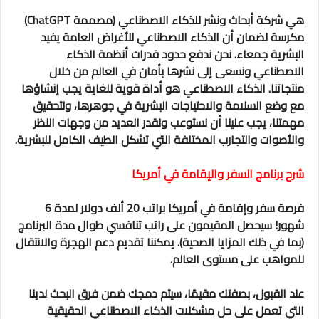
هي شركة أبحاث ونشر للذكاء الاصطناعي (مصممة ChatGPT)
مكرسة لضمان أن الذكاء الاصطناعي للأغراض العامة يفيد
البشرية جمعاء. نحن ندفع حدود قدرات أنظمة الذكاء
الاصطناعي ونسعى إلى نشرها بأمان في العالم من خلال
منتجاتنا. الذكاء الاصطناعي هو أداة قوية للغاية يجب إنشاؤها
مع وضع السلامة والاحتياجات البشرية في جوهرها، ولتحقيق
مهمتنا، يجب علينا أن نستوعب ونقدر العديد من وجهات النظر
والأصوات والتجارب المختلفة التي تشكل الطيف الكامل للبشرية.
شرح برنامج السفر والإقامة في أمريكا
فرصة سفر وإقامة في أمريكا براتب 20 ألف دولار لمدة 6
شهور! سيحصل المقيمون على راتب تنافسي طوال مدة البرنامج
(بما في ذلك المزايا الصحية). يمكننا تقديم دعم الهجرة والانتقال
للمواهب على مستوى العالم.
عند القبول، بصفتك مقيمًا، سيتم دمجك ضمن فرق البحث لدينا
التي تعمل على حل مشكلات الذكاء الاصطناعي الحقيقية