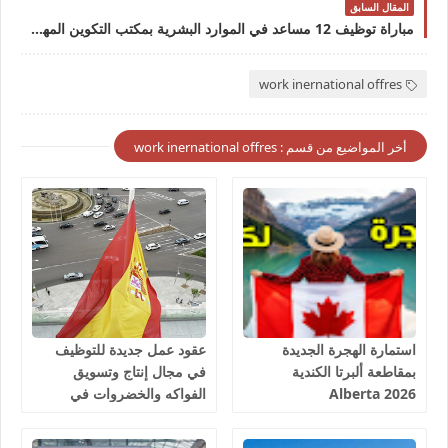
المقال السابق
مباراة توظيف 12 مساعد في الموارد البشرية بمكتب التكوين المهني وإنعاش الشغل آخر أجل 28 اكتوبر 2023
work inernational offres
أخر المواضيع من قسم : work inernational offres
استمارة الهجرة الجديدة
عقود عمل جديدة للتوظيف
بمقاطعة ألبرتا الكندية
في مجال إنتاج وتسويق
Alberta 2026
الفواكه والخضروات في
إسبانيا 2026