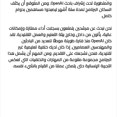
والمتطورة تحت إشراف باحث OpenAI. ومن المتوقع أن يكثف
السكان البرنامج لمدة ستة أشهر ليصبحوا مساهمين بدوام
كامل.
نحن نبحث عن مرشحين يتمتعون بسجلات أداء ممتازة وإمكانات
عالية، يأتون من داخل وخارج بيئة التعليم والعمل التقليدية. لقد
كان OpenAI منذ فترة طويلة موطنًا للعديد من الباحثين
والمهندسين العصاميين. إذا كان لديك خلفية تعليمية غير
تقليدية، فنحن نشجعك على التقديم. ومن المهم أن يشمل هذا
البرنامج مجموعة متنوعة من المهارات والخلفيات التي تعكس
التجربة الإنسانية حتى يتمكن عملنا من القيام بالشيء نفسه.