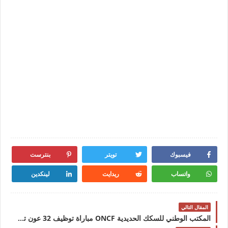
فيسبوك
تويتر
بنترست
واتساب
ريدايت
لينكدين
المقال التالي
المكتب الوطني للسكك الحديدية ONCF مباراة توظيف 32 عون تجاري تقني المبيعات آخر أجل 23 أكتوبر 2023