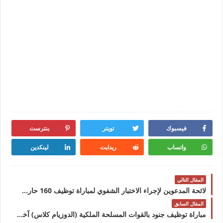
فيسبوك
تويتر
بنترست
واتساب
ريدايت
لينكدين
المقال التالي
لائحة المدعوين لإجراء الاختبار الشفوي لمباراة توظيف 160 حارس الجمارك من الدرجة الثالثة بإدارة الجمارك و الضرائب الغير المباشرة
المقال السابق
مباراة توظيف جنود بالقوات المسلحة الملكية (الدوزيام كلاس) آخر أجل 25 أكتوبر 2023